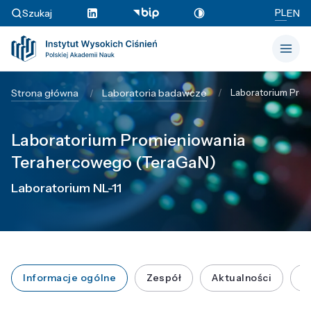
PL
Szukaj
EN
Strona główna
Laboratoria badawcze
Laboratorium Pro
Laboratorium Promieniowania
Terahercowego (TeraGaN)
Laboratorium NL-11
Informacje ogólne
Zespół
Aktualności
P