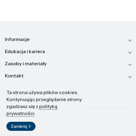
Informacje
Edukacja i kariera
Zasoby i materiały
Kontakt
LinkedIn
Ta strona używa plików cookies.
Kontynuując przeglądanie strony
zgadzasz się z
polityką
prywatności
.
© 2026 Instytut Wysokich Ciśnień PAN
Kopiowanie materiałów zabronione
Zamknij
Projekt i realizacja