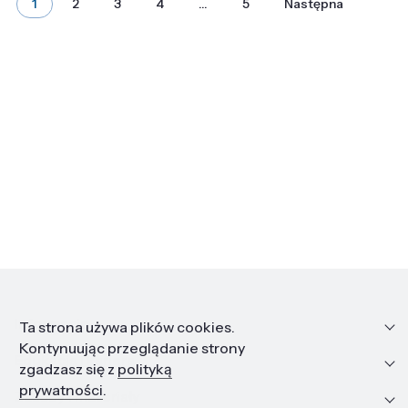
1
2
3
4
…
5
Następna
Informacje
Ta strona używa plików cookies.
Kontynuując przeglądanie strony
Edukacja i kariera
zgadzasz się z
polityką
prywatności
.
Zasoby i materiały