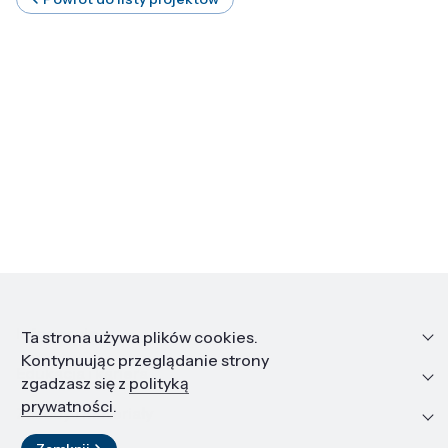
Informacje
Ta strona używa plików cookies.
Kontynuując przeglądanie strony
Edukacja i kariera
zgadzasz się z
polityką
prywatności
.
Zasoby i materiały