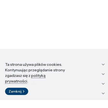
Informacje
Ta strona używa plików cookies.
Kontynuując przeglądanie strony
Edukacja i kariera
zgadzasz się z
polityką
prywatności
.
Zasoby i materiały
Zamknij
Kontakt
LinkedIn