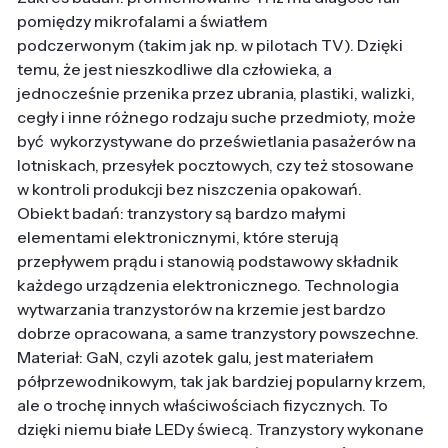
pomiędzy mikrofalami a światłem
podczerwonym (takim jak np. w pilotach TV). Dzięki
temu, że jest nieszkodliwe dla człowieka, a
jednocześnie przenika przez ubrania, plastiki, walizki,
cegły i inne różnego rodzaju suche przedmioty, może
być wykorzystywane do prześwietlania pasażerów na
lotniskach, przesyłek pocztowych, czy też stosowane
w kontroli produkcji bez niszczenia opakowań.
Obiekt badań: tranzystory są bardzo małymi
elementami elektronicznymi, które sterują
przepływem prądu i stanowią podstawowy składnik
każdego urządzenia elektronicznego. Technologia
wytwarzania tranzystorów na krzemie jest bardzo
dobrze opracowana, a same tranzystory powszechne.
Materiał: GaN, czyli azotek galu, jest materiałem
półprzewodnikowym, tak jak bardziej popularny krzem,
ale o trochę innych właściwościach fizycznych. To
dzięki niemu białe LEDy świecą. Tranzystory wykonane