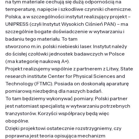
na tym materiale cechują się dużą odpornością na
temperaturę, napięcie i szkodliwe czynniki chemiczne.
Polska, a w szczególności instytut realizujący projekt –
UNIPRESS (czyli Instytut Wysokich Ciśnień PAN) – ma
szczególnie bogate doświadczenie w wytwarzaniu i
badaniu tego materiału. To tam
stworzono m.in. polski niebieski laser. Instytut należy
do ścisłej czołówki jednostek badawczych w Polsce
(ma kategorię naukową A+).
Projekt realizujemy wspólnie z partnerem z Litwy, State
research institute Center for Physical Sciences and
Technology (FTMC). Posiada on doskonałą aparaturę
pomiarową niezbędną dla naszych badań.
To tam będziemy wykonywać pomiary. Polski partner
jest natomiast specjalistą w wytwarzaniu potrzebnych
tranzystorów. Korzyści współpracy będą więc
obopólne.
Dzięki projektowi ostatecznie rozstrzygniemy, czy
poprawna jest teoria opisująca mechanizm