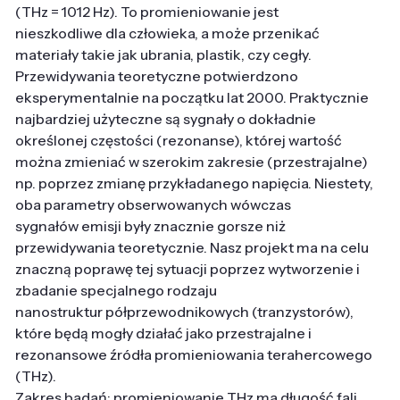
(THz = 1012 Hz). To promieniowanie jest
nieszkodliwe dla człowieka, a może przenikać
materiały takie jak ubrania, plastik, czy cegły.
Przewidywania teoretyczne potwierdzono
eksperymentalnie na początku lat 2000. Praktycznie
najbardziej użyteczne są sygnały o dokładnie
określonej częstości (rezonanse), której wartość
można zmieniać w szerokim zakresie (przestrajalne)
np. poprzez zmianę przykładanego napięcia. Niestety,
oba parametry obserwowanych wówczas
sygnałów emisji były znacznie gorsze niż
przewidywania teoretycznie. Nasz projekt ma na celu
znaczną poprawę tej sytuacji poprzez wytworzenie i
zbadanie specjalnego rodzaju
nanostruktur półprzewodnikowych (tranzystorów),
które będą mogły działać jako przestrajalne i
rezonansowe źródła promieniowania terahercowego
(THz).
Zakres badań: promieniowanie THz ma długość fali