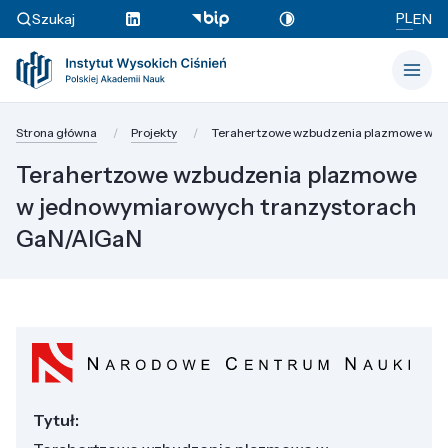
PL
Szukaj
EN
Strona główna
Projekty
Terahertzowe wzbudzenia plazmowe w j
Terahertzowe wzbudzenia plazmowe
w jednowymiarowych tranzystorach
GaN/AlGaN
Tytuł: