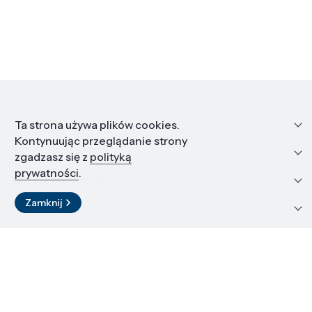
Informacje
Ta strona używa plików cookies.
Kontynuując przeglądanie strony
Edukacja i kariera
zgadzasz się z
polityką
prywatności
.
Zasoby i materiały
Zamknij
Kontakt
LinkedIn
© 2026 Instytut Wysokich Ciśnień PAN