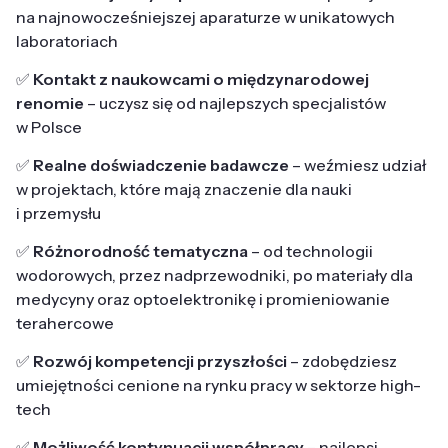
na najnowocześniejszej aparaturze w unikatowych
laboratoriach
✅
Kontakt z naukowcami o międzynarodowej
renomie
– uczysz się od najlepszych specjalistów
w Polsce
✅
Realne doświadczenie badawcze
– weźmiesz udział
w projektach, które mają znaczenie dla nauki
i przemysłu
✅
Różnorodność tematyczna
– od technologii
wodorowych, przez nadprzewodniki, po materiały dla
medycyny oraz optoelektronikę i promieniowanie
terahercowe
✅
Rozwój kompetencji przyszłości
– zdobędziesz
umiejętności cenione na rynku pracy w sektorze high-
tech
✅
Możliwość kontynuacji współpracy
– najlepsi