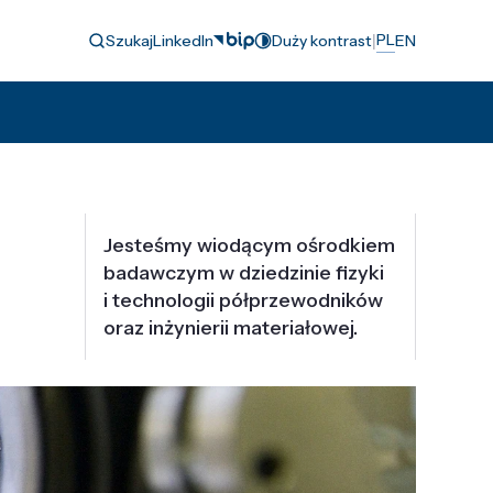
|
PL
Szukaj
LinkedIn
Duży kontrast
EN
Jesteśmy wiodącym ośrodkiem
badawczym w dziedzinie fizyki
i technologii półprzewodników
oraz inżynierii materiałowej.