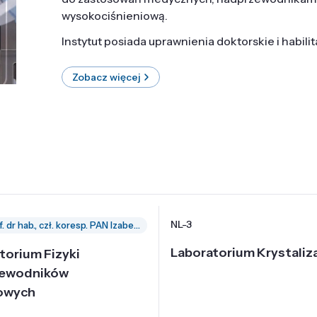
wysokociśnieniową.
Instytut posiada uprawnienia doktorskie i habili
Zobacz więcej
NL-3
prof. dr hab., czł. koresp. PAN Izabella Grzegory
Laboratorium Krystaliza
torium Fizyki
zewodników
owych