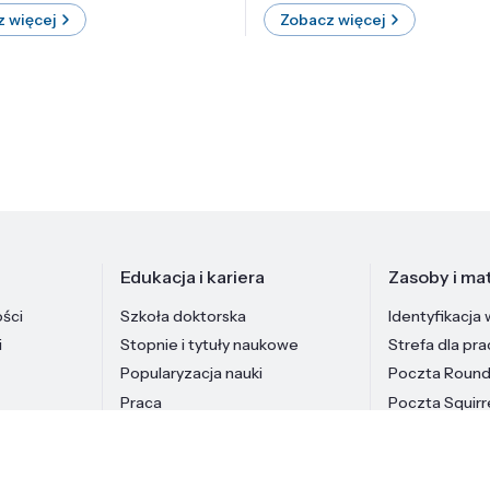
 więcej
Zobacz więcej
Edukacja i kariera
Zasoby i mat
ości
Szkoła doktorska
Identyfikacja 
i
Stopnie i tytuły naukowe
Strefa dla pr
Popularyzacja nauki
Poczta Roun
Praca
Poczta Squirr
Pracownicy In