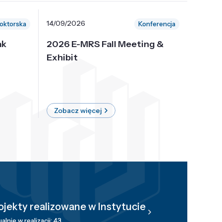
14/09/2026
30/10/
oktorska
Konferencja
ak
2026 E-MRS Fall Meeting &
5th P
Exhibit
Intern
on Sof
where 
Zobacz więcej
Zobac
ojekty realizowane w Instytucie
alnie w realizacji: 43