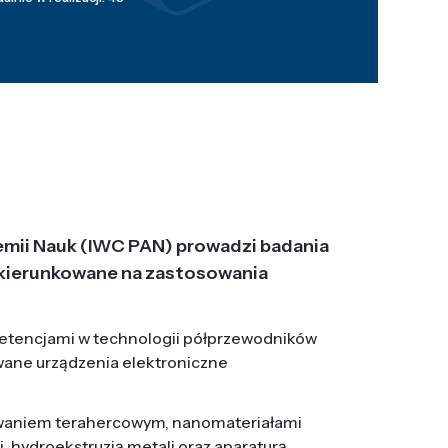
emii Nauk (IWC PAN) prowadzi badania
j, ukierunkowane na zastosowania
etencjami w technologii półprzewodników
wane urządzenia elektroniczne
owaniem terahercowym, nanomateriałami
hydroekstruzją metali oraz aparaturą