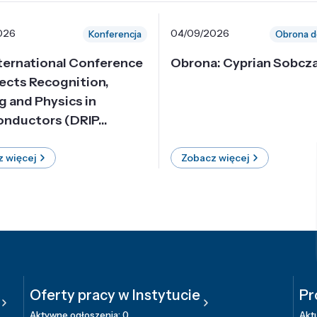
026
04/09/2026
Konferencja
Obrona d
nternational Conference
Obrona: Cyprian Sobcz
ects Recognition,
g and Physics in
nductors (DRIP...
 więcej
Zobacz więcej
Oferty pracy w Instytucie
Pr
Aktywne ogłoszenia: 0
Aktu