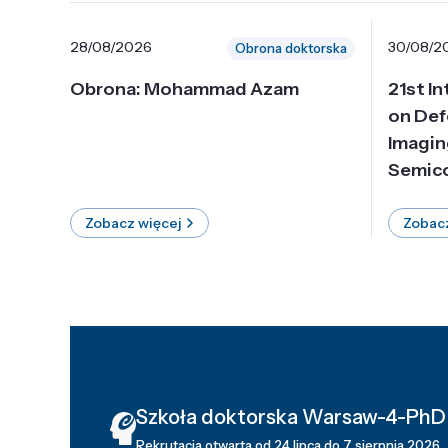
28/08/2026
30/08/2
Obrona doktorska
Obrona: Mohammad Azam
21st I
on Def
Imagin
Semico
Zobacz więcej
Zobacz
Szkoła doktorska Warsaw-4-PhD
Rekrutacja otwarta od 24 lipca do 7 sierpnia 2026