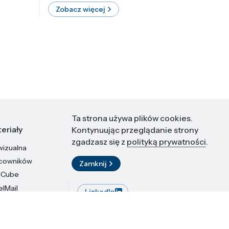
Zobacz więcej
Zobac
Ta strona używa plików cookies.
eriały
Kontakt
Kontynuując przeglądanie strony
zgadzasz się z
polityką prywatności
.
wizualna
Instytut Wysokich Ciśnień PAN
ul. Sokołowska 29/37
acowników
Zamknij
01-142 Warszawa
dCube
elMail
LinkedIn
stytutu