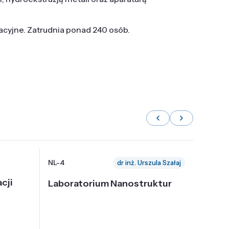
tacyjne. Zatrudnia ponad 240 osób.
NL-4
NL-6
dr inż. Urszula Szałaj
cji
Laboratorium Nanostruktur
Labor
Nadp
i Tec