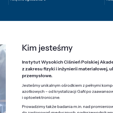
Kim jesteśmy
Instytut Wysokich Ciśnień Polskiej Akad
z zakresu fizyki i inżynierii materiałowe
przemysłowe.
Jesteśmy unikalnym ośrodkiem z pełnymi komp
azotkowych – od krystalizacji GaN po zaawanso
i optoelektroniczne.
Prowadzimy także badania m.in. nad promieni
do zastosowań medycznych, nadprzewodnikami, 