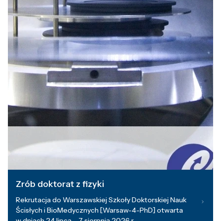
Zrób doktorat z fizyki
Rekrutacja do Warszawskiej Szkoły Doktorskiej Nauk
Ścisłych i BioMedycznych [Warsaw-4-PhD] otwarta
w dniach 24 lipca – 7 sierpnia 2026 r.