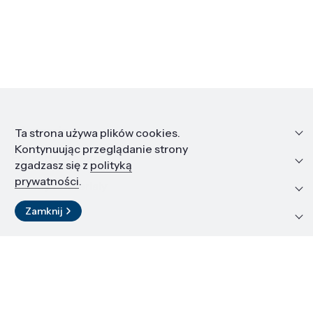
Informacje
Ta strona używa plików cookies.
Kontynuując przeglądanie strony
Edukacja i kariera
zgadzasz się z
polityką
prywatności
.
Zasoby i materiały
Zamknij
Kontakt
LinkedIn
© 2026 Instytut Wysokich Ciśnień PAN