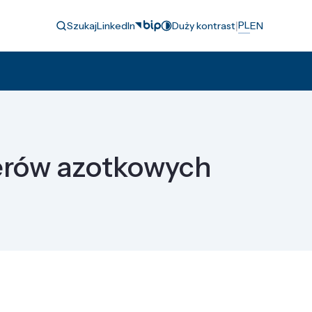
|
PL
Szukaj
LinkedIn
Duży kontrast
EN
serów azotkowych