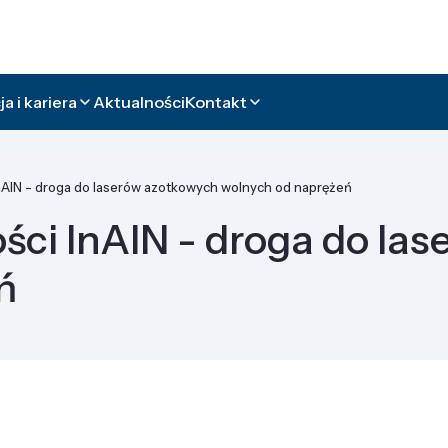
a i kariera
Aktualności
Kontakt
InAlN - droga do laserów azotkowych wolnych od naprężeń
ości InAlN - droga do la
ń