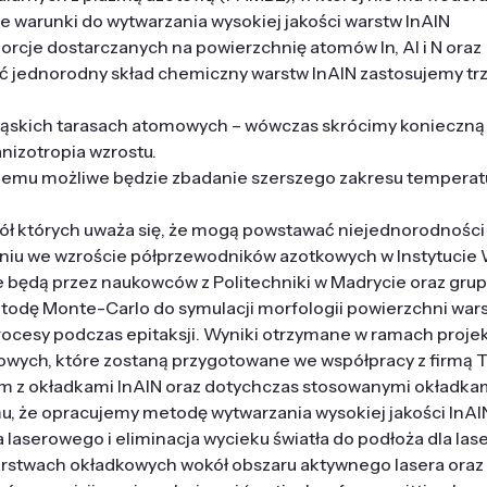
 warunki do wytwarzania wysokiej jakości warstw InAlN
orcje dostarczanych na powierzchnię atomów In, Al i N oraz
ać jednorodny skład chemiczny warstw InAlN zastosujemy tr
wąskich tarasach atomowych – wówczas skrócimy konieczną
anizotropia wzrostu.
 czemu możliwe będzie zbadanie szerszego zakresu temperat
okół których uważa się, że mogą powstawać niejednorodności 
zeniu we wzroście półprzewodników azotkowych w Instytucie
będą przez naukowców z Politechniki w Madrycie oraz grup
etodę Monte-Carlo do symulacji morfologii powierzchni wars
ocesy podczas epitaksji. Wyniki otrzymane w ramach proje
rowych, które zostaną przygotowane we współpracy z firmą
 nm z okładkami InAlN oraz dotychczas stosowanymi okładka
u, że opracujemy metodę wytwarzania wysokiej jakości InAl
laserowego i eliminacja wycieku światła do podłoża dla las
arstwach okładkowych wokół obszaru aktywnego lasera oraz 