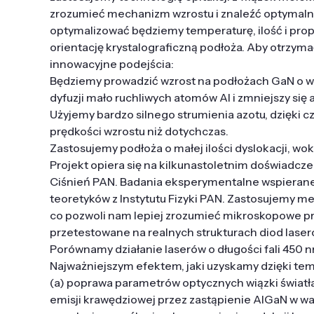
zrozumieć mechanizm wzrostu i znaleźć optymalne
optymalizować będziemy temperaturę, ilość i prop
orientację krystalograficzną podłoża. Aby otrzym
innowacyjne podejścia:
Będziemy prowadzić wzrost na podłożach GaN o 
dyfuzji mało ruchliwych atomów Al i zmniejszy się 
Użyjemy bardzo silnego strumienia azotu, dzięki
prędkości wzrostu niż dotychczas.
Zastosujemy podłoża o małej ilości dyslokacji, w
Projekt opiera się na kilkunastoletnim doświadc
Ciśnień PAN. Badania eksperymentalne wspierane 
teoretyków z Instytutu Fizyki PAN. Zastosujemy m
co pozwoli nam lepiej zrozumieć mikroskopowe pr
przetestowane na realnych strukturach diod lase
Porównamy działanie laserów o długości fali 450
Najważniejszym efektem, jaki uzyskamy dzięki tem
(a) poprawa parametrów optycznych wiązki światła 
emisji krawędziowej przez zastąpienie AlGaN w w