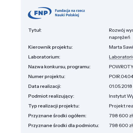
Tytuł:
Rozwój wys
naprężeń
Kierownik projektu:
Marta Saw
Laboratorium:
Laboratori
Nazwa konkursu, programu:
POWROT
Numer projektu:
POIR.04.0
Data realizacji:
01.05.2018
Podmiot realizujący:
Instytut W
Typ realizacji projektu:
Projekt re
Przyznane środki ogółem:
798 600 zł
Przyznane środki dla podmiotu:
798 600 zł