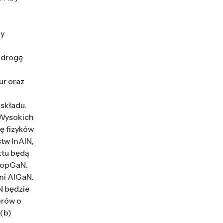
zy
 drogę
ur oraz
składu.
 Wysokich
ę fizyków
tw InAlN,
ktu będą
 TopGaN.
mi AlGaN.
N będzie
erów o
(b)