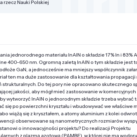
a rzecz Nauki Polskiej
ia jednorodnego materiału InAlN o składzie 17% In i 83% A
ne 400-650 nm. Ogromną zaletą InAlN o tym składzie jest to,
podłoże GaN, a jednocześnie ma mniejszy współczynnik zał
eriał ten ma duże zastosowanie dla kształtowania propagacj
strukturalnych. Do tej pory nie opracowano skutecznego s
zającej jakości, aby mógł mieć zastosowanie w komercyjnych
Aby wytworzyć InAlN o jednorodnym składzie trzeba wybrać t
ć się po powierzchni kryształu i wbudowywać we właściwe m
o wiążą się z kryształem, a atomy aluminium z kolei odwrot
ekwencji obserwowane są nanometrycznych rozmiarów wysp
stanowi o innowacyjności projektu? Do realizacji Projektu
ularnych z plazmą azotową (PAMBE), w której nie ma wodoru