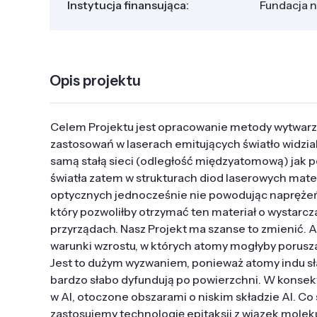
Instytucja finansująca:
Fundacja n
Opis projektu
Celem Projektu jest opracowanie metody wytwarzan
zastosowań w laserach emitujących światło widzial
samą stałą sieci (odległość międzyatomową) jak 
światła zatem w strukturach diod laserowych mat
optycznych jednocześnie nie powodując naprężeń 
który pozwoliłby otrzymać ten materiał o wystarc
przyrządach. Nasz Projekt ma szanse to zmienić. 
warunki wzrostu, w których atomy mogłyby porusza
Jest to dużym wyzwaniem, ponieważ atomy indu słab
bardzo słabo dyfundują po powierzchni. W kons
w Al, otoczone obszarami o niskim składzie Al. Co 
zastosujemy technologię epitaksji z wiązek molek