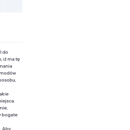
l do
 iż ma tę
amania
i modów
posobu,
akie
iejsca.
nie,
y bogate
. Aby