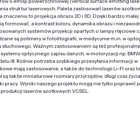
rów o emisji powierzchniowej (vertical surface emitting lase
ia struktur laserowych. Paleta zastosowań laserów azotkow
a znaczeniu to projekcja obrazu 2D i 3D. Dzięki bardzo małe
cią formować, a kontrast koloru, dynamika obrazu i niezawo
tosowanych systemów projekcji opartych o lampy rtęciowe c
ane są polimery w fotolitografii, w medycynie m.in. w opt
wu słuchowego. Ważnym zastosowaniem są też profesjonalne
, systemy optycznego zapisu danych, w motoryzacji np. BM
elu i8. Rośnie potrzeba szybkiego przesyłania informacji w
kowe mają zastosowanie, a także do technologii Li-FI oraz Io
N są także miniaturowe rozmiary przyrządów, długi czas życi
ki pracy. Wyniki naszego projektu mogą nie tylko poprawić 
 produkcji laserów azotkowych VCSEL.