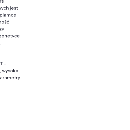
rs
ych jest
j plamce
dność
zy
ogenetyce
,
W
T –
a, wysoka
parametry