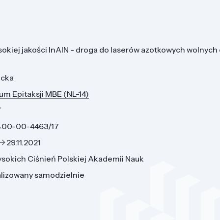
okiej jakości InAlN - droga do laserów azotkowych wolnych
icka
um Epitaksji MBE (NL-14)
Y
4.00-00-4463/17
29.11.2021
ysokich Ciśnień Polskiej Akademii Nauk
alizowany samodzielnie