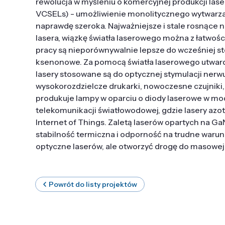
rewolucja w myśleniu o komercyjnej produkcji lase
VCSELs) - umożliwienie monolitycznego wytwarzan
naprawdę szeroka. Najważniejsze i stale rosnące n
lasera, wiązkę światła laserowego można z łatwoś
pracy są nieporównywalnie lepsze do wcześniej s
ksenonowe. Za pomocą światła laserowego utwardz
lasery stosowane są do optycznej stymulacji ner
wysokorozdzielcze drukarki, nowoczesne czujniki
produkuje lampy w oparciu o diody laserowe w mod
telekomunikacji światłowodowej, gdzie lasery azot
Internet of Things. Zaletą laserów opartych na Ga
stabilność termiczna i odporność na trudne warun
optyczne laserów, ale otworzyć drogę do masowej
Powrót do listy projektów