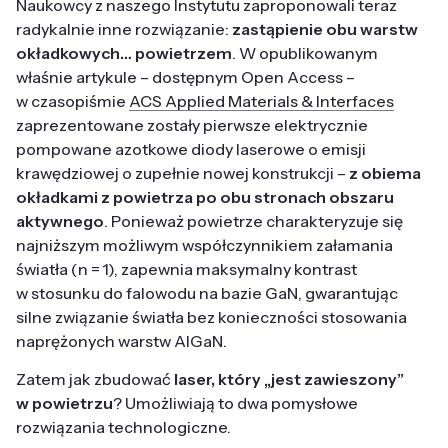
Naukowcy z naszego Instytutu zaproponowali teraz
radykalnie inne rozwiązanie:
zastąpienie obu warstw
okładkowych… powietrzem
. W opublikowanym
właśnie artykule – dostępnym Open Access –
w czasopiśmie
ACS Applied Materials & Interfaces
zaprezentowane zostały pierwsze elektrycznie
pompowane azotkowe diody laserowe o emisji
krawędziowej o zupełnie nowej konstrukcji –
z obiema
okładkami z powietrza po obu stronach obszaru
aktywnego
. Ponieważ powietrze charakteryzuje się
najniższym możliwym współczynnikiem załamania
światła (n = 1), zapewnia maksymalny kontrast
w stosunku do falowodu na bazie GaN, gwarantując
silne związanie światła bez konieczności stosowania
naprężonych warstw AlGaN.
Zatem jak zbudować
laser, który „jest zawieszony”
w powietrzu
? Umożliwiają to dwa pomysłowe
rozwiązania technologiczne.