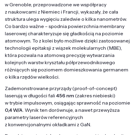
w Grenoble, przeprowadzone we współpracy
z naukowcami z Niemiec i Francji, wykazały, że cała
struktura ulega wygięciu zaledwie o kilka nanometrów.
Co bardzo ważne – spodnia powierzchnia membrany
laserowej charakteryzuje się gładkością na poziomie
atomowym. To z kolei było możliwe dzięki zastosowanej
technologii epitaksji z wiązek molekularnych (MBE),
która pozwala na atomową precyzję wytwarzania
kolejnych warstw kryształu półprzewodnikowego
różniących się poziomem domieszkowania germanem
o kilka rzędów wielkości.
Zademonstrowane przyrządy (proof-of-concept)
laserują w długości fali
456 nm
(zakres niebieski)
w trybie impulsowym, osiągając sprawność na poziomie
0,4 W/A
. Wynik ten dorównuje, a nawet przewyższa
parametry laserów referencyjnych
z konwencjonalnymi okładkami z GaN.