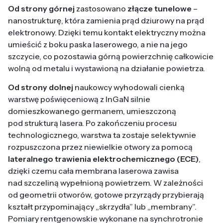
Od strony górnej
zastosowano
złącze tunelowe
–
nanostrukturę, która zamienia prąd dziurowy na prąd
elektronowy. Dzięki temu kontakt elektryczny można
umieścić z boku paska laserowego, a nie na jego
szczycie, co pozostawia górną powierzchnię całkowicie
wolną od metalu i wystawioną na działanie powietrza.
Od strony dolnej
naukowcy wyhodowali cienką
warstwę poświęceniową z InGaN silnie
domieszkowanego germanem, umieszczoną
pod strukturą lasera. Po zakończeniu procesu
technologicznego, warstwa ta zostaje selektywnie
rozpuszczona przez niewielkie otwory za pomocą
lateralnego trawienia elektrochemicznego (ECE)
,
dzięki czemu cała membrana laserowa zawisa
nad szczeliną wypełnioną powietrzem. W zależności
od geometrii otworów, gotowe przyrządy przybierają
kształt przypominający „skrzydła” lub „membrany”.
Pomiary rentgenowskie wykonane na synchrotronie