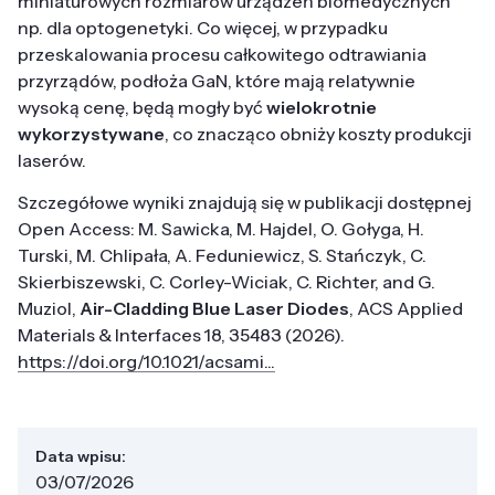
miniaturowych rozmiarów urządzeń biomedycznych
np. dla optogenetyki. Co więcej, w przypadku
przeskalowania procesu całkowitego odtrawiania
przyrządów, podłoża GaN, które mają relatywnie
wysoką cenę, będą mogły być
wielokrotnie
wykorzystywane
, co znacząco obniży koszty produkcji
laserów.
Szczegółowe wyniki znajdują się w publikacji dostępnej
Open Access: M. Sawicka, M. Hajdel, O. Gołyga, H.
Turski, M. Chlipała, A. Feduniewicz, S. Stańczyk, C.
Skierbiszewski, C. Corley-Wiciak, C. Richter, and G.
Muziol,
Air-Cladding Blue Laser Diodes
, ACS Applied
Materials & Interfaces 18, 35483 (2026).
https://doi.org/10.1021/acsami...
Data wpisu:
03/07/2026