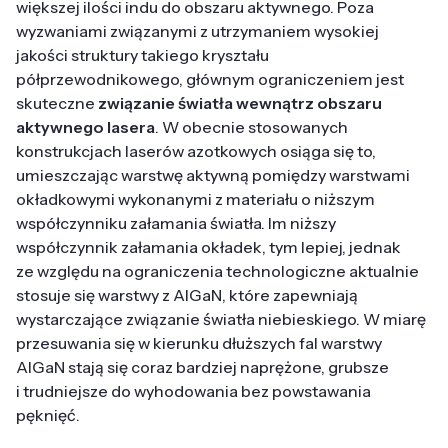
większej ilości indu do obszaru aktywnego. Poza
wyzwaniami związanymi z utrzymaniem wysokiej
jakości struktury takiego kryształu
półprzewodnikowego, głównym ograniczeniem jest
skuteczne
związanie światła wewnątrz obszaru
aktywnego lasera
. W obecnie stosowanych
konstrukcjach laserów azotkowych osiąga się to,
umieszczając warstwę aktywną pomiędzy warstwami
okładkowymi wykonanymi z materiału o niższym
współczynniku załamania światła. Im niższy
współczynnik załamania okładek, tym lepiej, jednak
ze względu na ograniczenia technologiczne aktualnie
stosuje się warstwy z AlGaN, które zapewniają
wystarczające związanie światła niebieskiego. W miarę
przesuwania się w kierunku dłuższych fal warstwy
AlGaN stają się coraz bardziej naprężone, grubsze
i trudniejsze do wyhodowania bez powstawania
pęknięć.