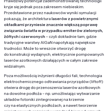
Prawdziwy potencjał zademonstrowanej technologii
kryje się jednak poza zakresem niebieskim.
Przedstawione przez naukowców wyniki symulacji
pokazują, że architektura
laserów z powietrznymi
okładkami przyniesie znacznie większą poprawę
związania światła w przypadku emiterów zielonych,
żółtych i czerwonych
– czyli dokładnie tam, gdzie
tradycyjne warstwy AlGaN napotykają największe
trudności. Może to wreszcie otworzyć drogę
do konstrukcji wydajnych, elektrycznie pompowanych
laserów azotkowych działających w całym zakresie
widzialnym.
Poza możliwością inżynierii długości fali, technologia
elektrochemicznego odtrawiania przyrządów (liftoff)
otwiera drogę do przenoszenia laserów azotkowych
na dowolne podłoża – np. umożliwiając wytwarzanie
układów fotoniki zintegrowanej na krzemie
czy na elastycznych podłożach, a nawet tworzenie