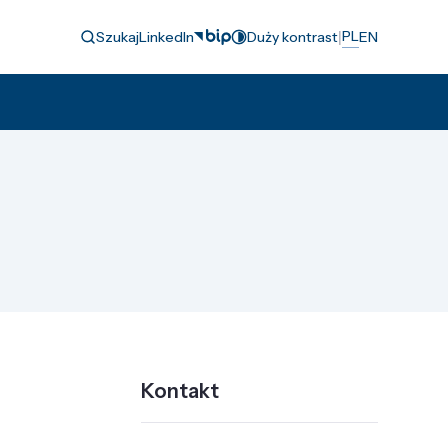
|
PL
Szukaj
LinkedIn
Duży kontrast
EN
Kontakt