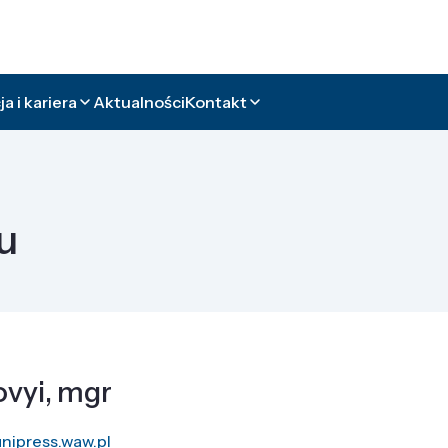
a i kariera
Aktualności
Kontakt
u
ovyi, mgr
nipress.waw.pl