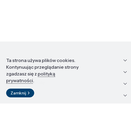
Informacje
Ta strona używa plików cookies.
Kontynuując przeglądanie strony
Edukacja i kariera
zgadzasz się z
polityką
prywatności
.
Zasoby i materiały
Zamknij
Kontakt
LinkedIn