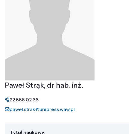
Paweł Strąk, dr hab. inż.
22 888 02 36
pawel.strak@unipress.waw.pl
Tytuł naukowy: