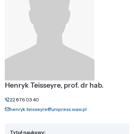
Henryk Teisseyre, prof. dr hab.
22 876 03 40
henryk.teisseyre@unipress.waw.pl
Tytuł naukowy: