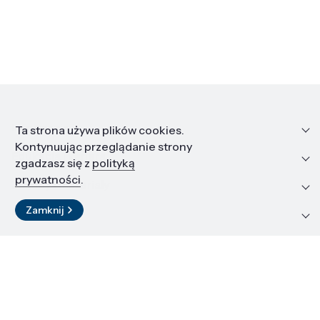
Informacje
Ta strona używa plików cookies.
Kontynuując przeglądanie strony
Edukacja i kariera
zgadzasz się z
polityką
prywatności
.
Zasoby i materiały
Zamknij
Kontakt
LinkedIn
© 2026 Instytut Wysokich Ciśnień PAN