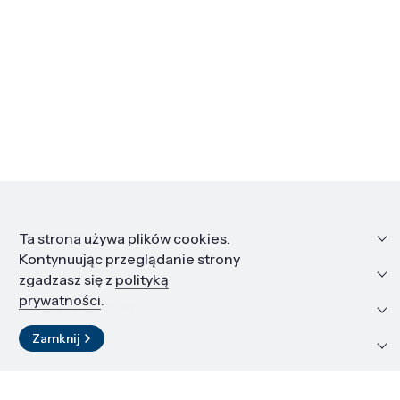
Informacje
Ta strona używa plików cookies.
Kontynuując przeglądanie strony
Edukacja i kariera
zgadzasz się z
polityką
prywatności
.
Zasoby i materiały
Zamknij
Kontakt
LinkedIn