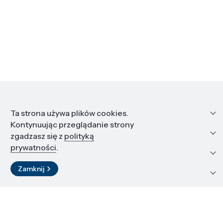
Informacje
Ta strona używa plików cookies.
Kontynuując przeglądanie strony
Edukacja i kariera
zgadzasz się z
polityką
prywatności
.
Zasoby i materiały
Zamknij
Kontakt
LinkedIn