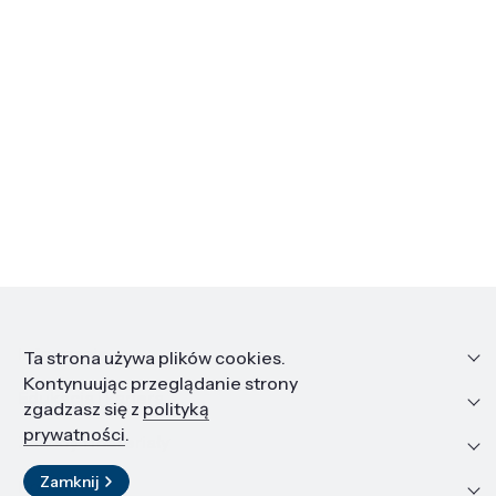
Informacje
Ta strona używa plików cookies.
Kontynuując przeglądanie strony
Edukacja i kariera
zgadzasz się z
polityką
prywatności
.
Zasoby i materiały
Zamknij
Kontakt