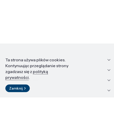
Informacje
Ta strona używa plików cookies.
Kontynuując przeglądanie strony
Edukacja i kariera
zgadzasz się z
polityką
prywatności
.
Zasoby i materiały
Zamknij
Kontakt
LinkedIn