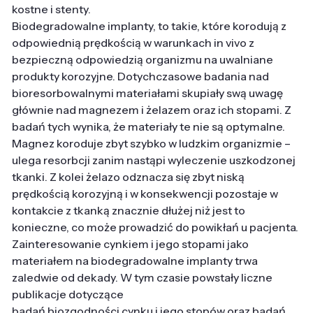
kostne i stenty.
Biodegradowalne implanty, to takie, które korodują z
odpowiednią prędkością w warunkach in vivo z
bezpieczną odpowiedzią organizmu na uwalniane
produkty korozyjne. Dotychczasowe badania nad
bioresorbowalnymi materiałami skupiały swą uwagę
głównie nad magnezem i żelazem oraz ich stopami. Z
badań tych wynika, że materiały te nie są optymalne.
Magnez koroduje zbyt szybko w ludzkim organizmie –
ulega resorbcji zanim nastąpi wyleczenie uszkodzonej
tkanki. Z kolei żelazo odznacza się zbyt niską
prędkością korozyjną i w konsekwencji pozostaje w
kontakcie z tkanką znacznie dłużej niż jest to
konieczne, co może prowadzić do powikłań u pacjenta.
Zainteresowanie cynkiem i jego stopami jako
materiałem na biodegradowalne implanty trwa
zaledwie od dekady. W tym czasie powstały liczne
publikacje dotyczące
badań biozgodności cynku i jego stopów oraz badań