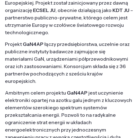
Europejskiej. Projekt został zainicjowany przez dawną
organizację
ECSEL JU
, obecnie działającą jako
KDT JU
–
partnerstwo publiczno-prywatne, którego celem jest
utrzymanie Europy w czołówce światowego rozwoju
technologicznego.
Projekt
GaN4AP
łączy przedsiębiorstwa, uczelnie oraz
publiczne instytuty badawcze zajmujące się
materiałami GaN, urządzeniami półprzewodnikowymi
oraz ich zastosowaniami. Konsorcjum składa się z 36
partnerów pochodzących z sześciu krajów
europejskich.
Ambitnym celem projektu
GaN4AP
jest uczynienie
elektroniki opartej na azotku galu jednym z kluczowych
elementów szerokiego spektrum systemów
przekształcania energii. Pozwoli to na radykalne
ograniczenie strat energii w układach
energoelektronicznych przy jednoczesnym
zapewnieniu pracy z wysoką częstotliwością i dużą