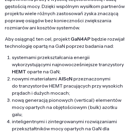
gęstością mocy. Dzięki wspólnym wysiłkom partnerów
projektu wiele różnych zastosowań zyska znaczącą
poprawę osiągów bez konieczności zwiększania
rozmiarów ani kosztów systemów.
Aby osiągnąć ten cel, projekt
GaN4AP
będzie rozwijał
technologię opartą na GaN poprzez badania nad:
systemami przekształcania energii
wykorzystującymi najnowocześniejsze tranzystory
HEMT
oparte na GaN;
nowymi materiałami
AlScN
przeznaczonymi
do tranzystorów HEMT pracujących przy wysokich
prądach i dużych mocach;
nową generacją pionowych (vertical) elementów
mocy opartych na objętościowym (bulk) azotku
galu;
inteligentnymi i zintegrowanymi rozwiązaniami
przekształtników mocy opartych na GaN dla