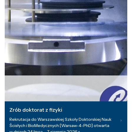
Zrób doktorat z fizyki
Rekrutacja do Warszawskiej Szkoły Doktorskiej Nauk
Ścisłych i BioMedycznych [Warsaw-4-PhD] otwarta
w dniach 24 lipca – 7 sierpnia 2026 r.