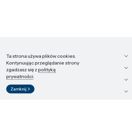
Informacje
Ta strona używa plików cookies.
Kontynuując przeglądanie strony
Edukacja i kariera
zgadzasz się z
polityką
prywatności
.
Zasoby i materiały
Zamknij
Kontakt
LinkedIn
© 2026 Instytut Wysokich Ciśnień PAN