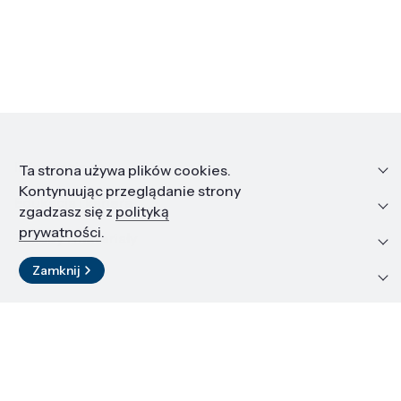
Informacje
Ta strona używa plików cookies.
Kontynuując przeglądanie strony
Edukacja i kariera
zgadzasz się z
polityką
prywatności
.
Zasoby i materiały
Zamknij
Kontakt
LinkedIn
© 2026 Instytut Wysokich Ciśnień PAN