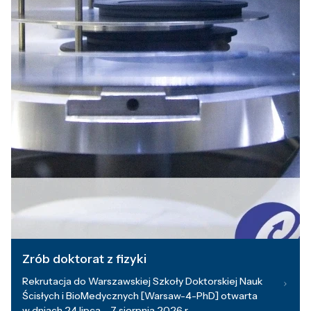
Zrób doktorat z fizyki
Rekrutacja do Warszawskiej Szkoły Doktorskiej Nauk
Ścisłych i BioMedycznych [Warsaw-4-PhD] otwarta
w dniach 24 lipca – 7 sierpnia 2026 r.