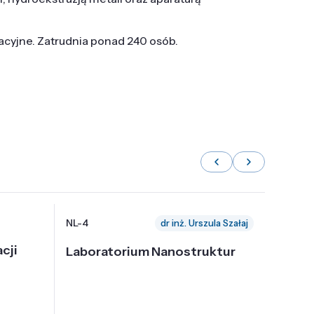
tacyjne. Zatrudnia ponad 240 osób.
NL-4
NL-6
dr inż. Urszula Szałaj
cji
Laboratorium Nanostruktur
Labor
Nadp
i Tec