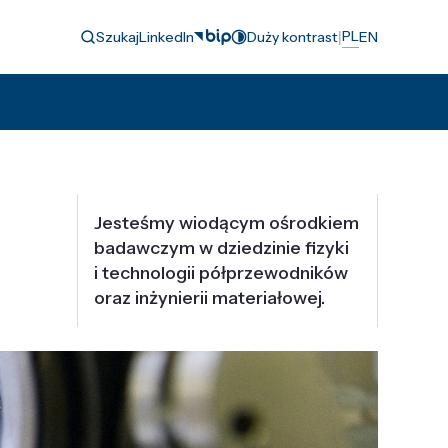
|
PL
Szukaj
LinkedIn
Duży kontrast
EN
Jesteśmy wiodącym ośrodkiem
badawczym w dziedzinie fizyki
i technologii półprzewodników
oraz inżynierii materiałowej.