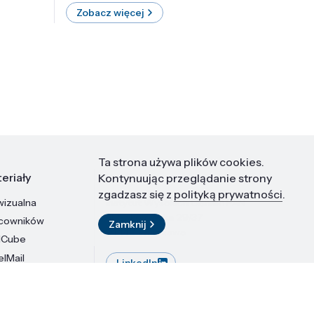
Zobacz więcej
Zobac
Ta strona używa plików cookies.
eriały
Kontakt
Kontynuując przeglądanie strony
zgadzasz się z
polityką prywatności
.
wizualna
Instytut Wysokich Ciśnień PAN
ul. Sokołowska 29/37
acowników
Zamknij
01-142 Warszawa
dCube
elMail
LinkedIn
stytutu