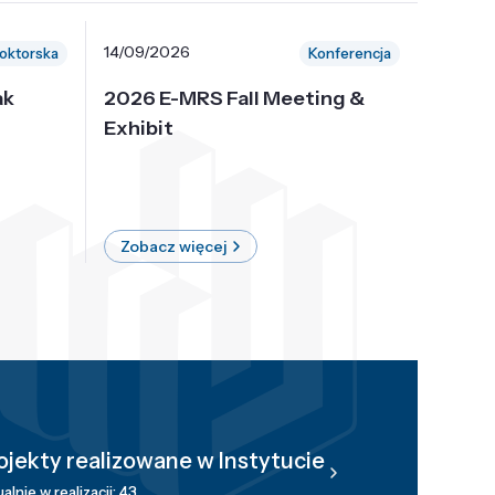
14/09/2026
30/10/
oktorska
Konferencja
ak
2026 E-MRS Fall Meeting &
5th P
Exhibit
Intern
on Sof
where 
Zobacz więcej
Zobac
ojekty realizowane w Instytucie
alnie w realizacji: 43