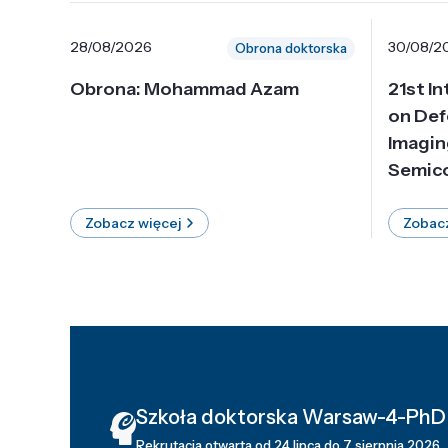
28/08/2026
30/08/2
Obrona doktorska
Obrona: Mohammad Azam
21st I
on Def
Imagin
Semico
Zobacz więcej
Zobacz
Szkoła doktorska Warsaw-4-PhD
Rekrutacja otwarta od 24 lipca do 7 sierpnia 2026