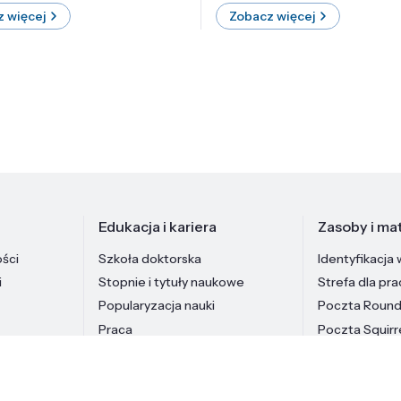
 więcej
Zobacz więcej
Edukacja i kariera
Zasoby i mat
ości
Szkoła doktorska
Identyfikacja 
i
Stopnie i tytuły naukowe
Strefa dla pr
Popularyzacja nauki
Poczta Roun
Praca
Poczta Squirr
Pracownicy In