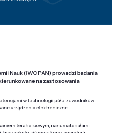
emii Nauk (IWC PAN) prowadzi badania
j, ukierunkowane na zastosowania
etencjami w technologii półprzewodników
wane urządzenia elektroniczne
owaniem terahercowym, nanomateriałami
hydroekstruzją metali oraz aparaturą