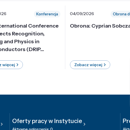
026
04/09/2026
Konferencja
Obrona d
nternational Conference
Obrona: Cyprian Sobcz
ects Recognition,
g and Physics in
nductors (DRIP...
 więcej
Zobacz więcej
Oferty pracy w Instytucie
Pr
Aktywne ogłoszenia: 0
Aktu