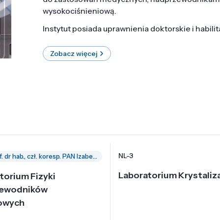
wysokociśnieniową.
Instytut posiada uprawnienia doktorskie i habili
Zobacz więcej
NL-3
prof. dr hab., czł. koresp. PAN Izabella Grzegory
Laboratorium Krystaliza
torium Fizyki
zewodników
owych