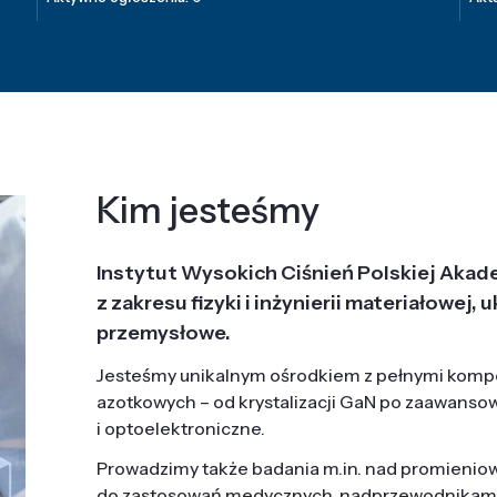
Kim jesteśmy
Instytut Wysokich Ciśnień Polskiej Akad
z zakresu fizyki i inżynierii materiałowe
przemysłowe.
Jesteśmy unikalnym ośrodkiem z pełnymi komp
azotkowych – od krystalizacji GaN po zaawanso
i optoelektroniczne.
Prowadzimy także badania m.in. nad promieni
do zastosowań medycznych, nadprzewodnikami, 