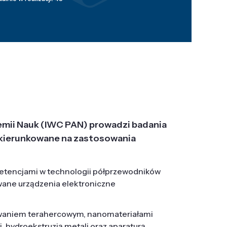
emii Nauk (IWC PAN) prowadzi badania
j, ukierunkowane na zastosowania
etencjami w technologii półprzewodników
wane urządzenia elektroniczne
owaniem terahercowym, nanomateriałami
hydroekstruzją metali oraz aparaturą