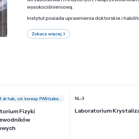
wysokociśnieniową.
Instytut posiada uprawnienia doktorskie i habili
Zobacz więcej
NL-3
prof. dr hab., czł. koresp. PAN Izabella Grzegory
Laboratorium Krystaliza
torium Fizyki
zewodników
owych