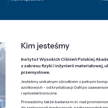
Kim jesteśmy
Instytut Wysokich Ciśnień Polskiej Akad
z zakresu fizyki i inżynierii materiałowe
przemysłowe.
Jesteśmy unikalnym ośrodkiem z pełnymi komp
azotkowych – od krystalizacji GaN po zaawanso
i optoelektroniczne.
Prowadzimy także badania m.in. nad promieni
do zastosowań medycznych, nadprzewodnikami, 