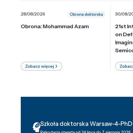
28/08/2026
30/08/2
Obrona doktorska
Obrona: Mohammad Azam
21st I
on Def
Imagin
Semico
Zobacz więcej
Zobacz
Szkoła doktorska Warsaw-4-PhD
Rekrutacja otwarta od 24 lipca do 7 sierpnia 2026