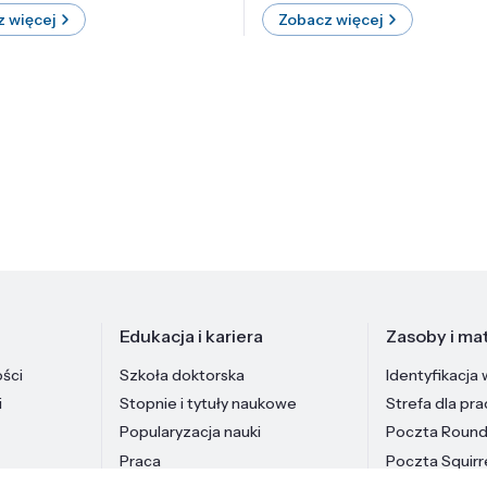
 więcej
Zobacz więcej
Edukacja i kariera
Zasoby i mat
ości
Szkoła doktorska
Identyfikacja 
i
Stopnie i tytuły naukowe
Strefa dla pr
Popularyzacja nauki
Poczta Roun
Praca
Poczta Squirr