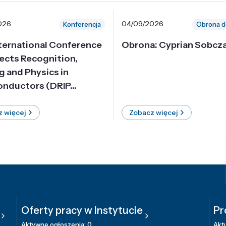
026
04/09/2026
Konferencja
Obrona d
nternational Conference
Obrona: Cyprian Sobcz
ects Recognition,
g and Physics in
nductors (DRIP...
 więcej
Zobacz więcej
Oferty pracy w Instytucie
Pr
Aktywne ogłoszenia: 0
Aktu