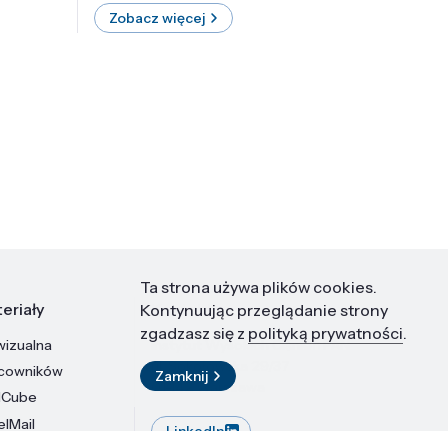
Zobacz więcej
Zobac
Ta strona używa plików cookies.
eriały
Kontakt
Kontynuując przeglądanie strony
zgadzasz się z
polityką prywatności
.
wizualna
Instytut Wysokich Ciśnień PAN
ul. Sokołowska 29/37
acowników
Zamknij
01-142 Warszawa
dCube
elMail
LinkedIn