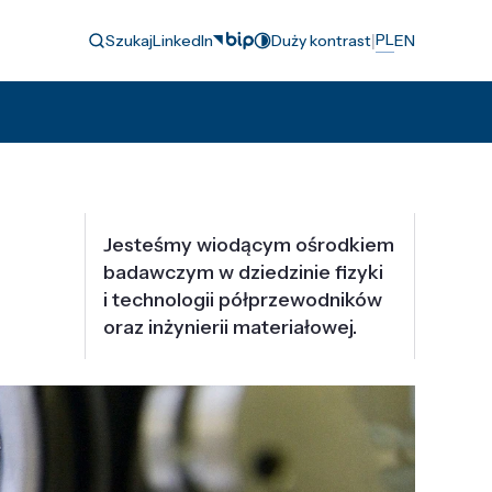
|
PL
Szukaj
LinkedIn
Duży kontrast
EN
Jesteśmy wiodącym ośrodkiem
badawczym w dziedzinie fizyki
i technologii półprzewodników
oraz inżynierii materiałowej.