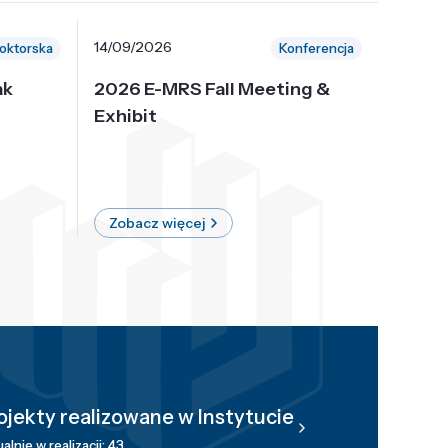
14/09/2026
30/10/
oktorska
Konferencja
ak
2026 E-MRS Fall Meeting &
5th P
Exhibit
Intern
on Sof
where 
Zobacz więcej
Zobac
ojekty realizowane w Instytucie
alnie w realizacji: 43