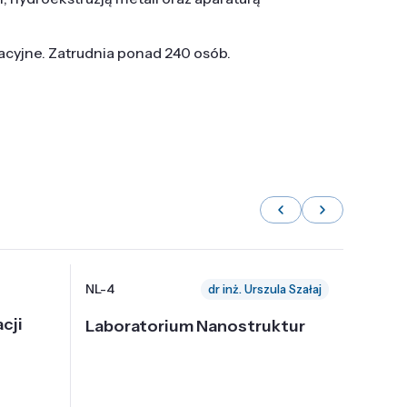
tacyjne. Zatrudnia ponad 240 osób.
NL-4
NL-6
dr inż. Urszula Szałaj
cji
Laboratorium Nanostruktur
Labor
Nadp
i Tec