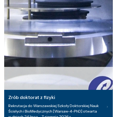
Zrób doktorat z fizyki
Rekrutacja do Warszawskiej Szkoły Doktorskiej Nauk
Ścisłych i BioMedycznych [Warsaw-4-PhD] otwarta
w dniach 24 lipca – 7 sierpnia 2026 r.