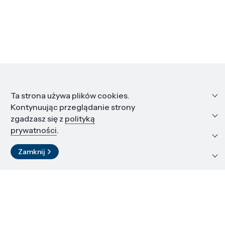
Informacje
Ta strona używa plików cookies.
Kontynuując przeglądanie strony
Edukacja i kariera
zgadzasz się z
polityką
prywatności
.
Zasoby i materiały
Zamknij
Kontakt
LinkedIn
© 2026 Instytut Wysokich Ciśnień PAN