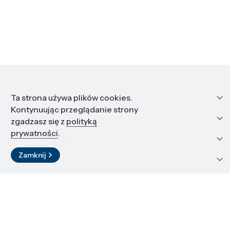
Informacje
Ta strona używa plików cookies.
Kontynuując przeglądanie strony
Edukacja i kariera
zgadzasz się z
polityką
prywatności
.
Zasoby i materiały
Zamknij
Kontakt
LinkedIn
© 2026 Instytut Wysokich Ciśnień PAN