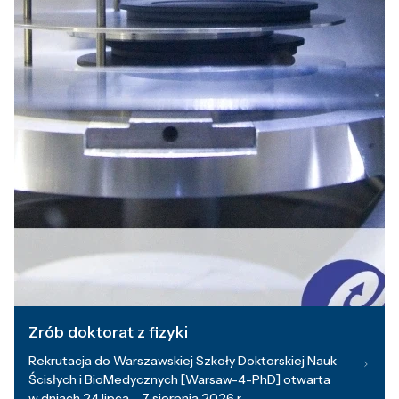
Zrób doktorat z fizyki
Rekrutacja do Warszawskiej Szkoły Doktorskiej Nauk
Ścisłych i BioMedycznych [Warsaw-4-PhD] otwarta
w dniach 24 lipca – 7 sierpnia 2026 r.