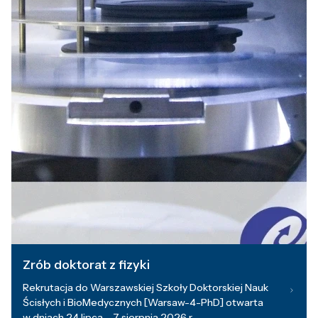
Zrób doktorat z fizyki
Rekrutacja do Warszawskiej Szkoły Doktorskiej Nauk
Ścisłych i BioMedycznych [Warsaw-4-PhD] otwarta
w dniach 24 lipca – 7 sierpnia 2026 r.