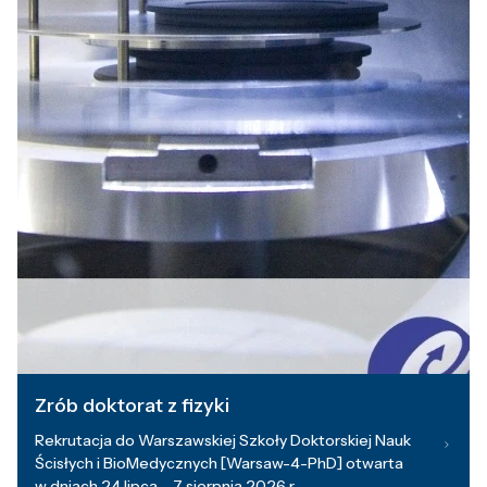
Zrób doktorat z fizyki
Rekrutacja do Warszawskiej Szkoły Doktorskiej Nauk
Ścisłych i BioMedycznych [Warsaw-4-PhD] otwarta
w dniach 24 lipca – 7 sierpnia 2026 r.