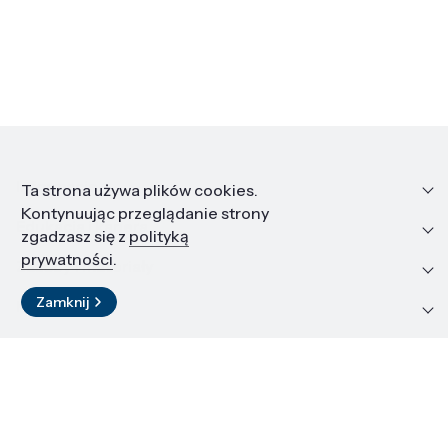
Informacje
Ta strona używa plików cookies.
Kontynuując przeglądanie strony
Edukacja i kariera
zgadzasz się z
polityką
prywatności
.
Zasoby i materiały
Zamknij
Kontakt
LinkedIn
© 2026 Instytut Wysokich Ciśnień PAN