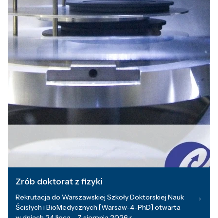
Zrób doktorat z fizyki
Rekrutacja do Warszawskiej Szkoły Doktorskiej Nauk
Ścisłych i BioMedycznych [Warsaw-4-PhD] otwarta
w dniach 24 lipca – 7 sierpnia 2026 r.