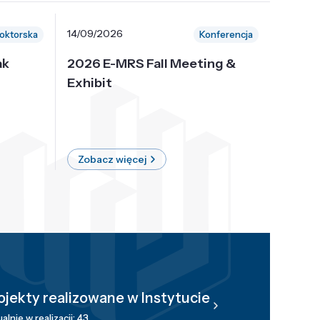
14/09/2026
30/10/
oktorska
Konferencja
ak
2026 E-MRS Fall Meeting &
5th P
Exhibit
Intern
on Sof
where 
Zobacz więcej
Zobac
ojekty realizowane w Instytucie
alnie w realizacji: 43