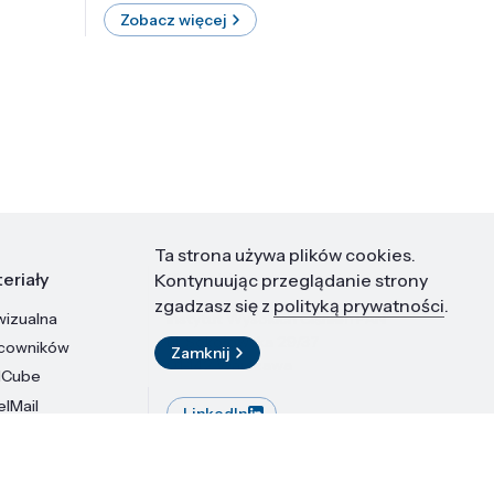
Zobacz więcej
Zobac
Ta strona używa plików cookies.
eriały
Kontakt
Kontynuując przeglądanie strony
zgadzasz się z
polityką prywatności
.
wizualna
Instytut Wysokich Ciśnień PAN
ul. Sokołowska 29/37
acowników
Zamknij
01-142 Warszawa
dCube
elMail
LinkedIn
stytutu