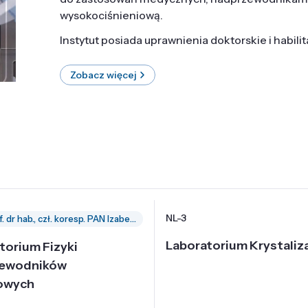
wysokociśnieniową.
Instytut posiada uprawnienia doktorskie i habili
Zobacz więcej
NL-3
prof. dr hab., czł. koresp. PAN Izabella Grzegory
Laboratorium Krystaliza
torium Fizyki
zewodników
owych