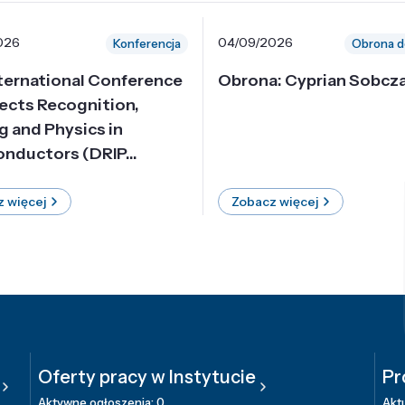
026
04/09/2026
Konferencja
Obrona d
nternational Conference
Obrona: Cyprian Sobcz
ects Recognition,
g and Physics in
nductors (DRIP...
 więcej
Zobacz więcej
Oferty pracy w Instytucie
Pr
Aktywne ogłoszenia: 0
Aktu