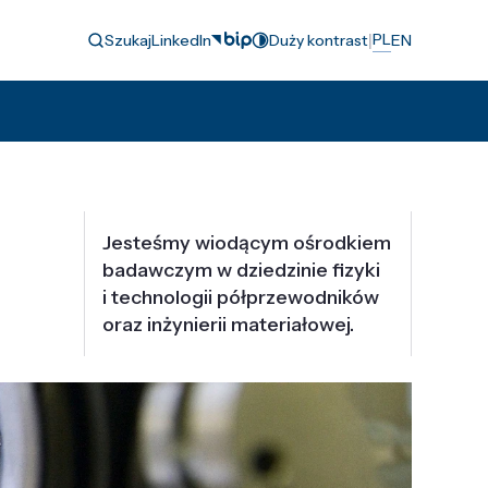
|
PL
Szukaj
LinkedIn
Duży kontrast
EN
Jesteśmy wiodącym ośrodkiem
badawczym w dziedzinie fizyki
i technologii półprzewodników
oraz inżynierii materiałowej.