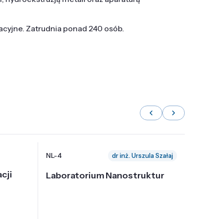
tacyjne. Zatrudnia ponad 240 osób.
NL-4
NL-6
dr inż. Urszula Szałaj
cji
Laboratorium Nanostruktur
Labor
Nadp
i Tec