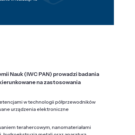
emii Nauk (IWC PAN) prowadzi badania
j, ukierunkowane na zastosowania
etencjami w technologii półprzewodników
wane urządzenia elektroniczne
owaniem terahercowym, nanomateriałami
hydroekstruzją metali oraz aparaturą