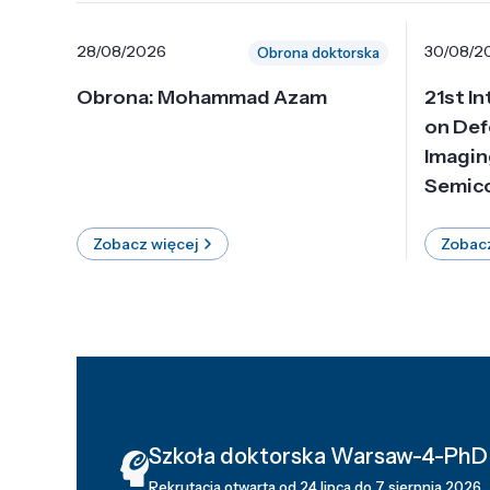
28/08/2026
30/08/2
Obrona doktorska
Obrona: Mohammad Azam
21st I
on Def
Imagin
Semico
Zobacz więcej
Zobacz
Szkoła doktorska Warsaw-4-PhD
Rekrutacja otwarta od 24 lipca do 7 sierpnia 2026