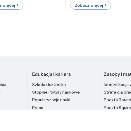
 więcej
Zobacz więcej
Edukacja i kariera
Zasoby i mat
ości
Szkoła doktorska
Identyfikacja 
i
Stopnie i tytuły naukowe
Strefa dla pr
Popularyzacja nauki
Poczta Roun
Praca
Poczta Squirr
Pracownicy In