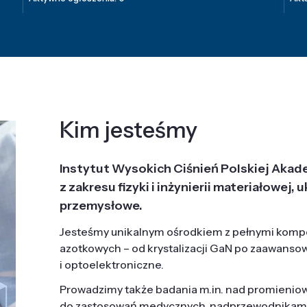
Kim jesteśmy
Instytut Wysokich Ciśnień Polskiej Akad
z zakresu fizyki i inżynierii materiałowe
przemysłowe.
Jesteśmy unikalnym ośrodkiem z pełnymi komp
azotkowych – od krystalizacji GaN po zaawanso
i optoelektroniczne.
Prowadzimy także badania m.in. nad promieni
do zastosowań medycznych, nadprzewodnikami, 