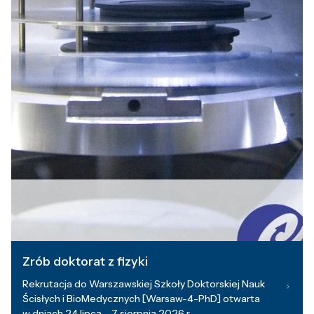
Zrób doktorat z fizyki
Rekrutacja do Warszawskiej Szkoły Doktorskiej Nauk
Ścisłych i BioMedycznych [Warsaw-4-PhD] otwarta
w dniach 24 lipca – 7 sierpnia 2026 r.