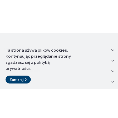
Informacje
Ta strona używa plików cookies.
Kontynuując przeglądanie strony
Edukacja i kariera
zgadzasz się z
polityką
prywatności
.
Zasoby i materiały
Zamknij
Kontakt
LinkedIn
© 2026 Instytut Wysokich Ciśnień PAN