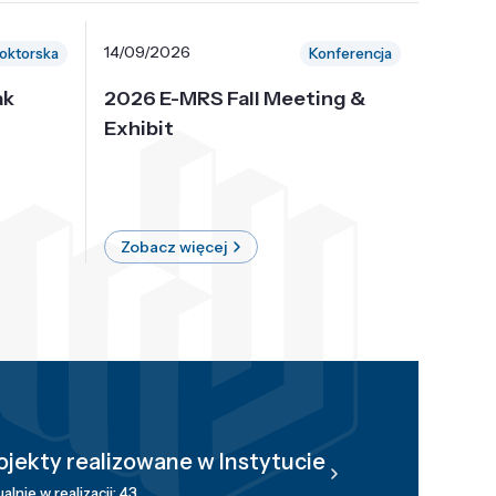
14/09/2026
30/10/
oktorska
Konferencja
ak
2026 E-MRS Fall Meeting &
5th P
Exhibit
Intern
on Sof
where 
Zobacz więcej
Zobac
ojekty realizowane w Instytucie
alnie w realizacji: 43