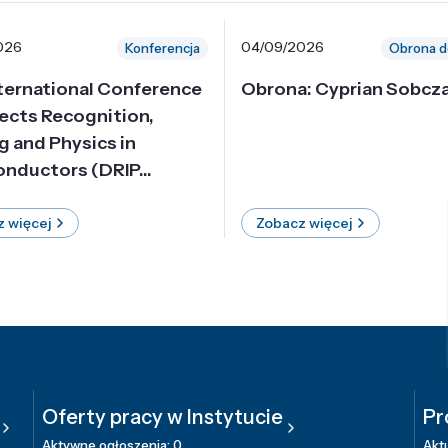
026
04/09/2026
Konferencja
Obrona d
nternational Conference
Obrona: Cyprian Sobcz
ects Recognition,
g and Physics in
nductors (DRIP...
 więcej
Zobacz więcej
Oferty pracy w Instytucie
Pr
Aktywne ogłoszenia: 0
Aktu