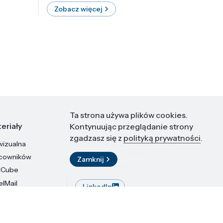
Zobacz więcej
Zobac
Ta strona używa plików cookies.
eriały
Kontakt
Kontynuując przeglądanie strony
zgadzasz się z
polityką prywatności
.
wizualna
Instytut Wysokich Ciśnień PAN
ul. Sokołowska 29/37
acowników
Zamknij
01-142 Warszawa
dCube
elMail
LinkedIn
stytutu