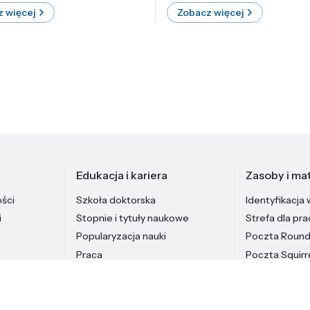
 więcej
Zobacz więcej
Edukacja i kariera
Zasoby i mat
ości
Szkoła doktorska
Identyfikacja 
i
Stopnie i tytuły naukowe
Strefa dla pr
Popularyzacja nauki
Poczta Roun
Praca
Poczta Squirr
Pracownicy In