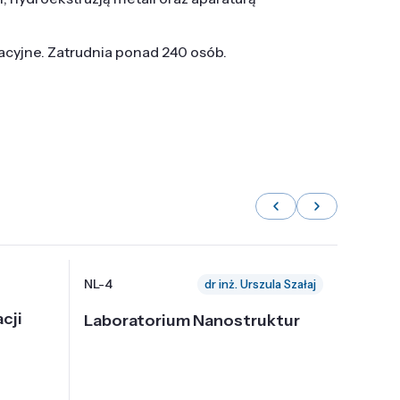
tacyjne. Zatrudnia ponad 240 osób.
NL-4
NL-6
dr inż. Urszula Szałaj
cji
Laboratorium Nanostruktur
Labor
Nadp
i Tec