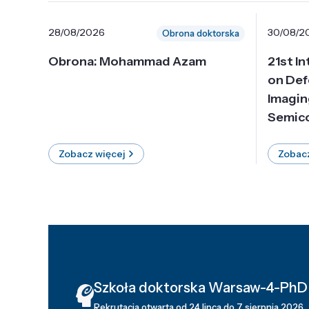
28/08/2026
30/08/2
Obrona doktorska
Obrona: Mohammad Azam
21st I
on Def
Imagin
Semico
Zobacz więcej
Zobacz
Szkoła doktorska Warsaw-4-PhD
Rekrutacja otwarta od 24 lipca do 7 sierpnia 2026