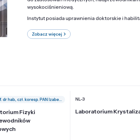
wysokociśnieniową.
Instytut posiada uprawnienia doktorskie i habili
Zobacz więcej
NL-3
prof. dr hab., czł. koresp. PAN Izabella Grzegory
Laboratorium Krystaliza
torium Fizyki
zewodników
owych