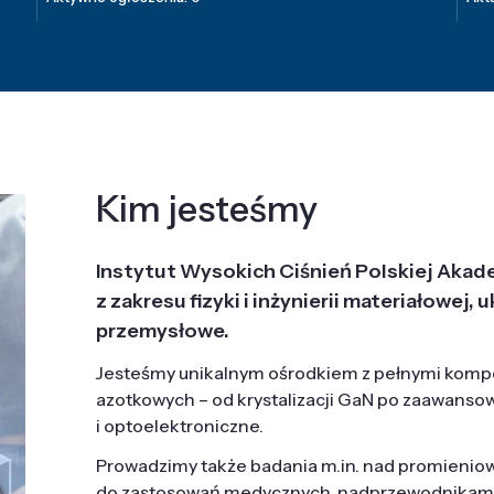
Kim jesteśmy
Instytut Wysokich Ciśnień Polskiej Akad
z zakresu fizyki i inżynierii materiałowe
przemysłowe.
Jesteśmy unikalnym ośrodkiem z pełnymi komp
azotkowych – od krystalizacji GaN po zaawanso
i optoelektroniczne.
Prowadzimy także badania m.in. nad promieni
do zastosowań medycznych, nadprzewodnikami, 