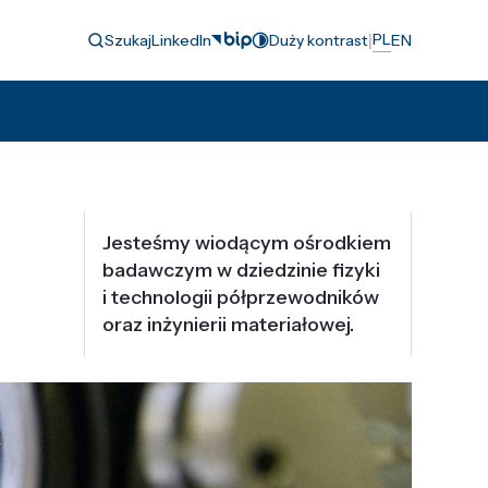
|
PL
Szukaj
LinkedIn
Duży kontrast
EN
Jesteśmy wiodącym ośrodkiem
badawczym w dziedzinie fizyki
i technologii półprzewodników
oraz inżynierii materiałowej.