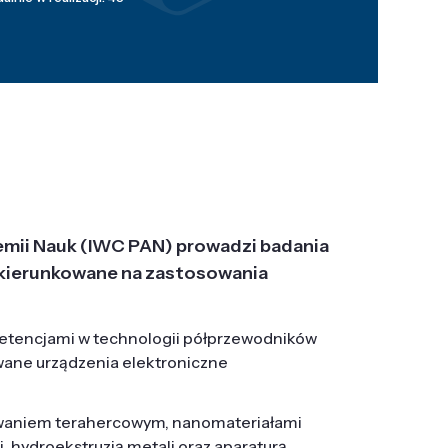
emii Nauk (IWC PAN) prowadzi badania
j, ukierunkowane na zastosowania
etencjami w technologii półprzewodników
wane urządzenia elektroniczne
owaniem terahercowym, nanomateriałami
hydroekstruzją metali oraz aparaturą