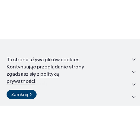
Informacje
Ta strona używa plików cookies.
Kontynuując przeglądanie strony
Edukacja i kariera
zgadzasz się z
polityką
prywatności
.
Zasoby i materiały
Zamknij
Kontakt
LinkedIn
© 2026 Instytut Wysokich Ciśnień PAN