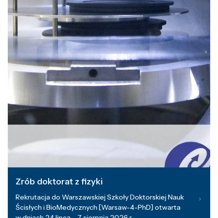
Zrób doktorat z fizyki
Rekrutacja do Warszawskiej Szkoły Doktorskiej Nauk
Ścisłych i BioMedycznych [Warsaw-4-PhD] otwarta
w dniach 24 lipca – 7 sierpnia 2026 r.