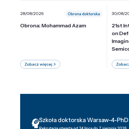
28/08/2026
30/08/2
Obrona doktorska
Obrona: Mohammad Azam
21st I
on Def
Imagin
Semico
Zobacz więcej
Zobacz
Szkoła doktorska Warsaw-4-PhD
Rekrutacja otwarta od 24 lipca do 7 sierpnia 2026