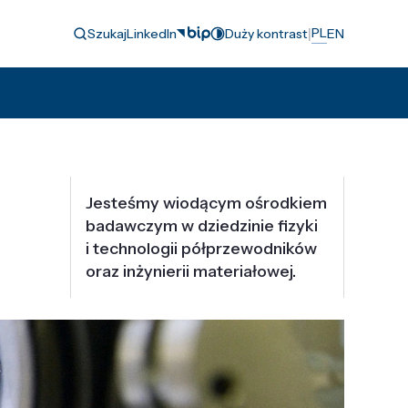
|
PL
Szukaj
LinkedIn
Duży kontrast
EN
Jesteśmy wiodącym ośrodkiem
badawczym w dziedzinie fizyki
i technologii półprzewodników
oraz inżynierii materiałowej.