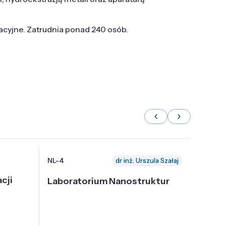
tacyjne. Zatrudnia ponad 240 osób.
NL-4
NL-6
dr inż. Urszula Szałaj
cji
Laboratorium Nanostruktur
Labor
Nadp
i Tec