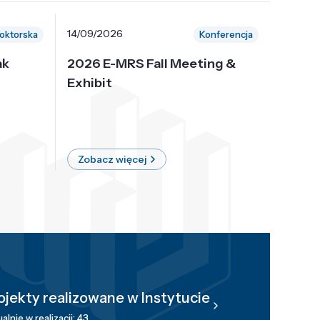
14/09/2026
30/10/
oktorska
Konferencja
ak
2026 E-MRS Fall Meeting &
5th P
Exhibit
Intern
on Sof
where 
Zobacz więcej
Zobac
ojekty realizowane w Instytucie
alnie w realizacji: 43