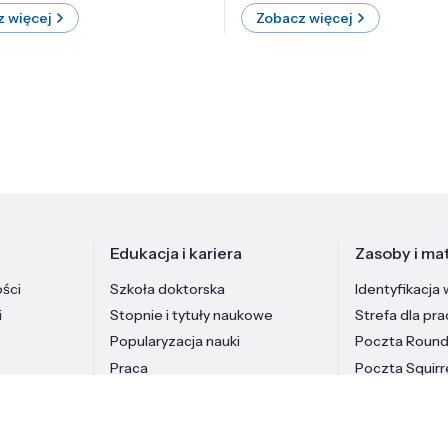
 więcej
Zobacz więcej
Edukacja i kariera
Zasoby i mat
ości
Szkoła doktorska
Identyfikacja 
i
Stopnie i tytuły naukowe
Strefa dla pr
Popularyzacja nauki
Poczta Roun
Praca
Poczta Squirr
Pracownicy In