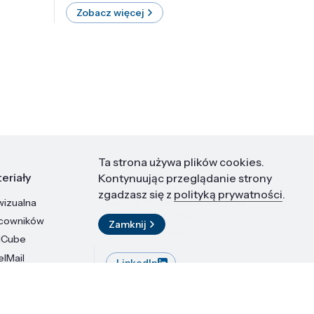
Zobacz więcej
Zobac
Ta strona używa plików cookies.
eriały
Kontakt
Kontynuując przeglądanie strony
zgadzasz się z
polityką prywatności
.
wizualna
Instytut Wysokich Ciśnień PAN
ul. Sokołowska 29/37
acowników
Zamknij
01-142 Warszawa
dCube
elMail
LinkedIn
stytutu