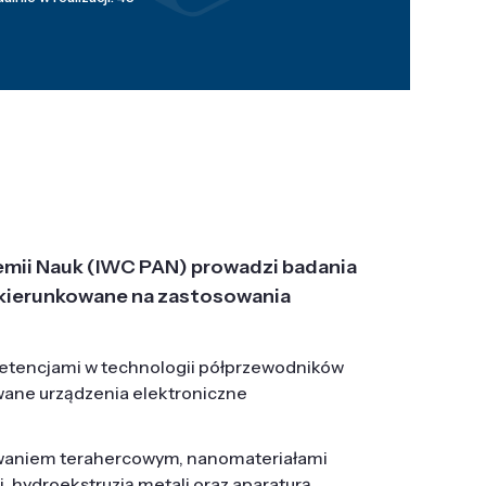
emii Nauk (IWC PAN) prowadzi badania
j, ukierunkowane na zastosowania
etencjami w technologii półprzewodników
wane urządzenia elektroniczne
owaniem terahercowym, nanomateriałami
hydroekstruzją metali oraz aparaturą