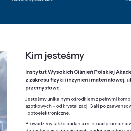
Kim jesteśmy
Instytut Wysokich Ciśnień Polskiej Akad
z zakresu fizyki i inżynierii materiałowe
przemysłowe.
Jesteśmy unikalnym ośrodkiem z pełnymi komp
azotkowych – od krystalizacji GaN po zaawanso
i optoelektroniczne.
Prowadzimy także badania m.in. nad promieni
do zastosowań medycznych, nadprzewodnikami, 