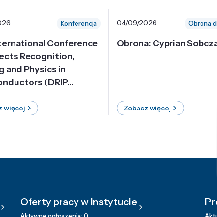
026
04/09/2026
Konferencja
Obrona d
nternational Conference
Obrona: Cyprian Sobcz
ects Recognition,
g and Physics in
nductors (DRIP...
 więcej
Zobacz więcej
Oferty pracy w Instytucie
Pr
Aktywne ogłoszenia: 0
Aktu