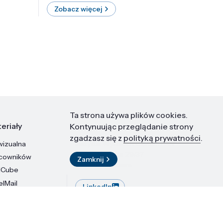
Zobacz więcej
Zobac
Ta strona używa plików cookies.
eriały
Kontakt
Kontynuując przeglądanie strony
zgadzasz się z
polityką prywatności
.
wizualna
Instytut Wysokich Ciśnień PAN
ul. Sokołowska 29/37
acowników
Zamknij
01-142 Warszawa
dCube
elMail
LinkedIn
stytutu