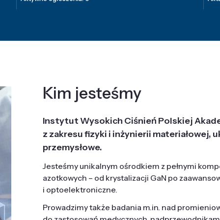
Kim jesteśmy
Instytut Wysokich Ciśnień Polskiej Akad
z zakresu fizyki i inżynierii materiałowe
przemysłowe.
Jesteśmy unikalnym ośrodkiem z pełnymi komp
azotkowych – od krystalizacji GaN po zaawanso
i optoelektroniczne.
Prowadzimy także badania m.in. nad promieni
do zastosowań medycznych, nadprzewodnikami, 