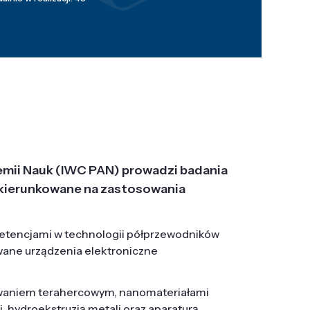
emii Nauk (IWC PAN) prowadzi badania
j, ukierunkowane na zastosowania
etencjami w technologii półprzewodników
wane urządzenia elektroniczne
owaniem terahercowym, nanomateriałami
hydroekstruzją metali oraz aparaturą