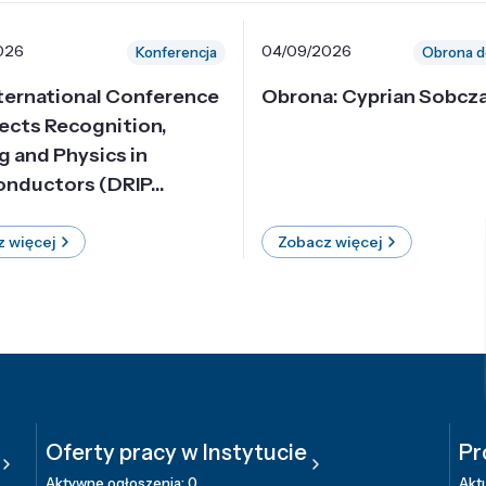
026
04/09/2026
Konferencja
Obrona d
nternational Conference
Obrona: Cyprian Sobcz
ects Recognition,
g and Physics in
nductors (DRIP...
 więcej
Zobacz więcej
Oferty pracy w Instytucie
Pr
Aktywne ogłoszenia: 0
Aktu