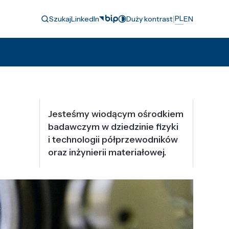
|
PL
Szukaj
LinkedIn
Duży kontrast
EN
Jesteśmy wiodącym ośrodkiem
badawczym w dziedzinie fizyki
i technologii półprzewodników
oraz inżynierii materiałowej.