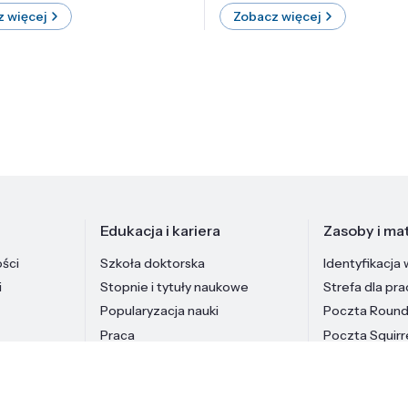
 więcej
Zobacz więcej
Edukacja i kariera
Zasoby i mat
ości
Szkoła doktorska
Identyfikacja 
i
Stopnie i tytuły naukowe
Strefa dla pr
Popularyzacja nauki
Poczta Roun
Praca
Poczta Squirr
Pracownicy In