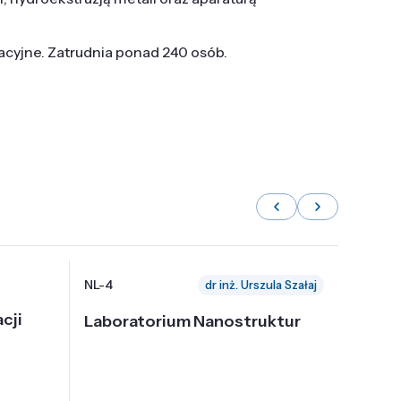
tacyjne. Zatrudnia ponad 240 osób.
NL-4
NL-6
dr inż. Urszula Szałaj
cji
Laboratorium Nanostruktur
Labor
Nadp
i Tec