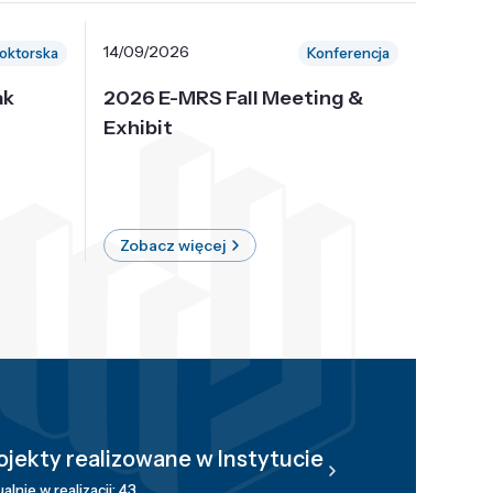
14/09/2026
30/10/
oktorska
Konferencja
ak
2026 E-MRS Fall Meeting &
5th P
Exhibit
Intern
on Sof
where 
Zobacz więcej
Zobac
ojekty realizowane w Instytucie
alnie w realizacji: 43