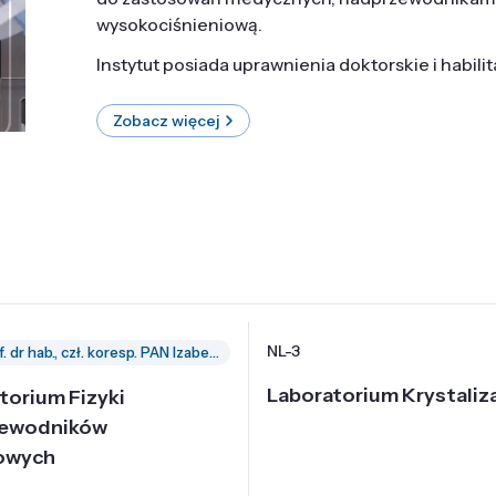
wysokociśnieniową.
Instytut posiada uprawnienia doktorskie i habili
Zobacz więcej
NL-3
prof. dr hab., czł. koresp. PAN Izabella Grzegory
Laboratorium Krystaliza
torium Fizyki
zewodników
owych