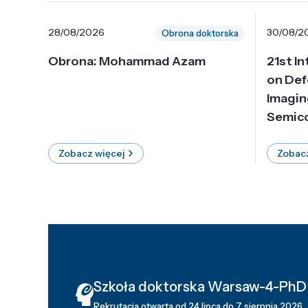
28/08/2026
30/08/2
Obrona doktorska
Obrona: Mohammad Azam
21st I
on Def
Imagin
Semico
Zobacz więcej
Zobacz
Szkoła doktorska Warsaw-4-PhD
Rekrutacja otwarta od 24 lipca do 7 sierpnia 2026