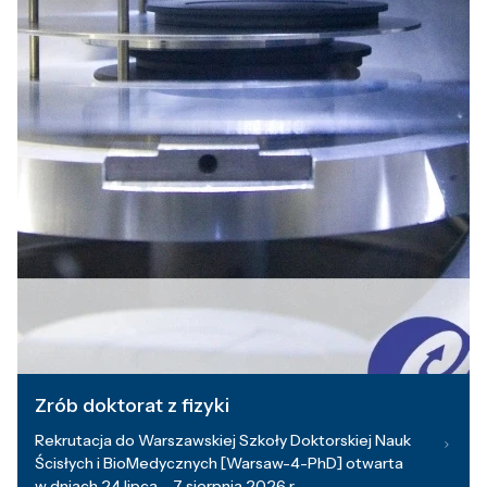
Zrób doktorat z fizyki
Rekrutacja do Warszawskiej Szkoły Doktorskiej Nauk
Ścisłych i BioMedycznych [Warsaw-4-PhD] otwarta
w dniach 24 lipca – 7 sierpnia 2026 r.