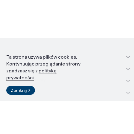
Informacje
Ta strona używa plików cookies.
Kontynuując przeglądanie strony
Edukacja i kariera
zgadzasz się z
polityką
prywatności
.
Zasoby i materiały
Zamknij
Kontakt
LinkedIn
© 2026 Instytut Wysokich Ciśnień PAN