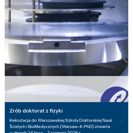
Zrób doktorat z fizyki
Rekrutacja do Warszawskiej Szkoły Doktorskiej Nauk
Ścisłych i BioMedycznych [Warsaw-4-PhD] otwarta
w dniach 24 lipca – 7 sierpnia 2026 r.