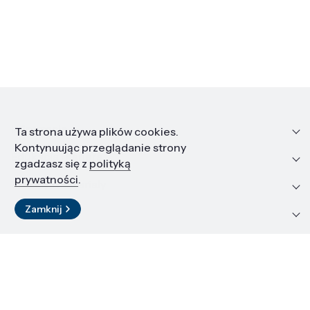
Informacje
Ta strona używa plików cookies.
Kontynuując przeglądanie strony
Edukacja i kariera
zgadzasz się z
polityką
prywatności
.
Zasoby i materiały
Zamknij
Kontakt
LinkedIn
© 2026 Instytut Wysokich Ciśnień PAN