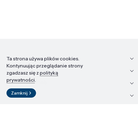
Informacje
Ta strona używa plików cookies.
Kontynuując przeglądanie strony
Edukacja i kariera
zgadzasz się z
polityką
prywatności
.
Zasoby i materiały
Zamknij
Kontakt
LinkedIn
© 2026 Instytut Wysokich Ciśnień PAN