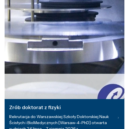
Zrób doktorat z fizyki
Rekrutacja do Warszawskiej Szkoły Doktorskiej Nauk
Ścisłych i BioMedycznych [Warsaw-4-PhD] otwarta
w dniach 24 lipca – 7 sierpnia 2026 r.