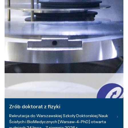
Zrób doktorat z fizyki
Rekrutacja do Warszawskiej Szkoły Doktorskiej Nauk
Ścisłych i BioMedycznych [Warsaw-4-PhD] otwarta
w dniach 24 lipca – 7 sierpnia 2026 r.