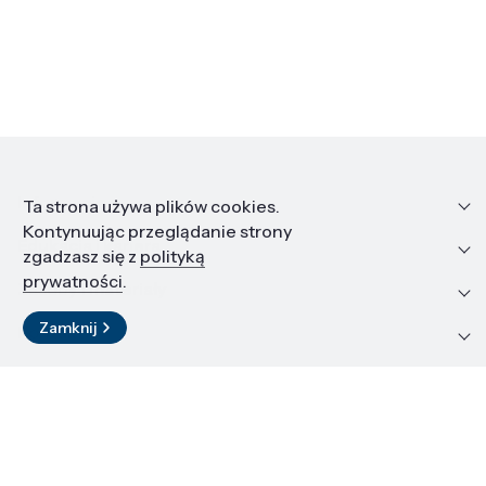
Informacje
Ta strona używa plików cookies.
Kontynuując przeglądanie strony
Edukacja i kariera
zgadzasz się z
polityką
prywatności
.
Zasoby i materiały
Zamknij
Kontakt
LinkedIn
© 2026 Instytut Wysokich Ciśnień PAN