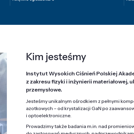
Kim jesteśmy
Instytut Wysokich Ciśnień Polskiej Akad
z zakresu fizyki i inżynierii materiałowe
przemysłowe.
Jesteśmy unikalnym ośrodkiem z pełnymi komp
azotkowych – od krystalizacji GaN po zaawanso
i optoelektroniczne.
Prowadzimy także badania m.in. nad promieni
do zastosowań medycznych, nadprzewodnikami, 