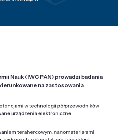
emii Nauk (IWC PAN) prowadzi badania
j, ukierunkowane na zastosowania
etencjami w technologii półprzewodników
wane urządzenia elektroniczne
owaniem terahercowym, nanomateriałami
hydroekstruzją metali oraz aparaturą