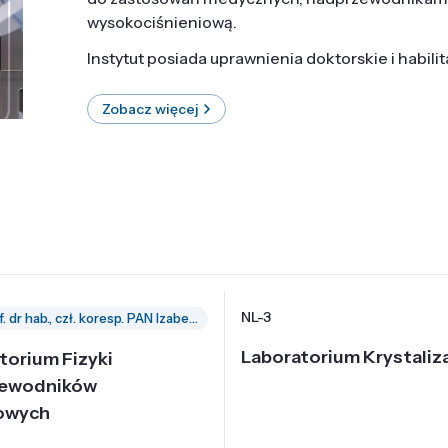
wysokociśnieniową.
Instytut posiada uprawnienia doktorskie i habili
Zobacz więcej
NL-3
prof. dr hab., czł. koresp. PAN Izabella Grzegory
Laboratorium Krystaliza
torium Fizyki
zewodników
owych