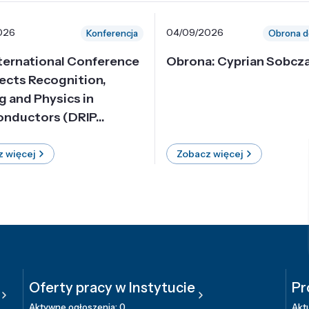
026
04/09/2026
Konferencja
Obrona d
nternational Conference
Obrona: Cyprian Sobcz
ects Recognition,
g and Physics in
nductors (DRIP...
 więcej
Zobacz więcej
Oferty pracy w Instytucie
Pr
Aktywne ogłoszenia: 0
Aktu