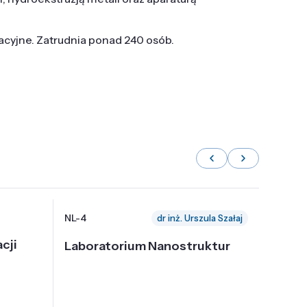
tacyjne. Zatrudnia ponad 240 osób.
NL-4
NL-6
dr inż. Urszula Szałaj
cji
Laboratorium Nanostruktur
Labor
Nadp
i Tec