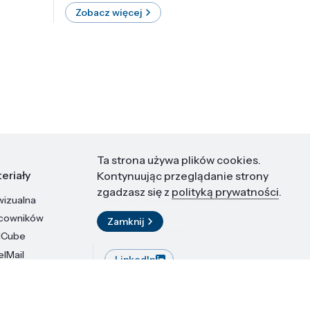
Zobacz więcej
Zobac
Ta strona używa plików cookies.
eriały
Kontakt
Kontynuując przeglądanie strony
zgadzasz się z
polityką prywatności
.
wizualna
Instytut Wysokich Ciśnień PAN
ul. Sokołowska 29/37
acowników
Zamknij
01-142 Warszawa
dCube
elMail
LinkedIn
stytutu