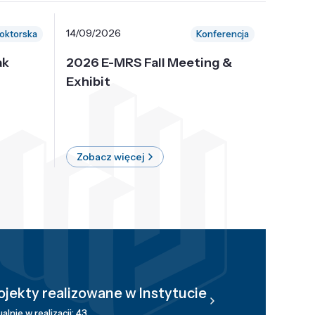
14/09/2026
30/10/
oktorska
Konferencja
ak
2026 E-MRS Fall Meeting &
5th P
Exhibit
Intern
on Sof
where 
Zobacz więcej
Zobac
ojekty realizowane w Instytucie
alnie w realizacji: 43