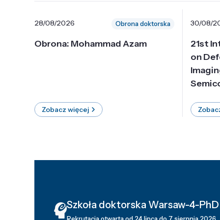
28/08/2026
30/08/2
Obrona doktorska
Obrona: Mohammad Azam
21st I
on Def
Imagin
Semico
Zobacz więcej
Zobacz
Szkoła doktorska Warsaw-4-PhD
Rekrutacja otwarta od 24 lipca do 7 sierpnia 2026