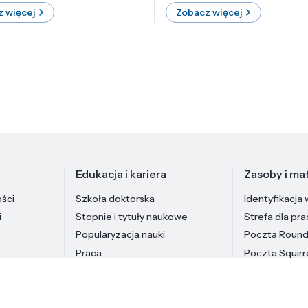
 więcej
Zobacz więcej
Edukacja i kariera
Zasoby i mat
ości
Szkoła doktorska
Identyfikacja 
i
Stopnie i tytuły naukowe
Strefa dla pr
Popularyzacja nauki
Poczta Roun
Praca
Poczta Squirr
Pracownicy In