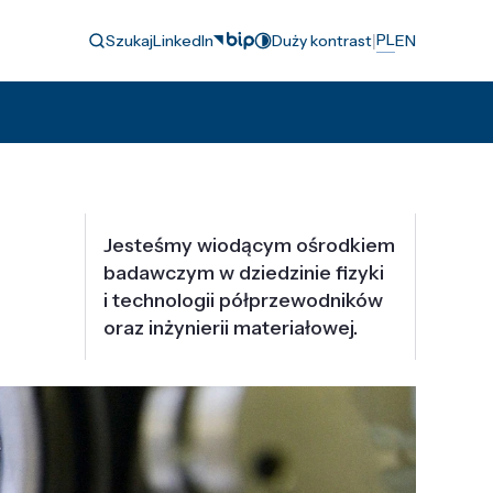
|
PL
Szukaj
LinkedIn
Duży kontrast
EN
Jesteśmy wiodącym ośrodkiem
badawczym w dziedzinie fizyki
i technologii półprzewodników
oraz inżynierii materiałowej.