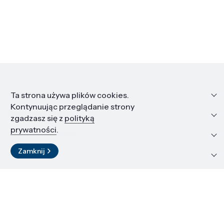
Informacje
Ta strona używa plików cookies.
Kontynuując przeglądanie strony
Edukacja i kariera
zgadzasz się z
polityką
prywatności
.
Zasoby i materiały
Zamknij
Kontakt
LinkedIn
© 2026 Instytut Wysokich Ciśnień PAN