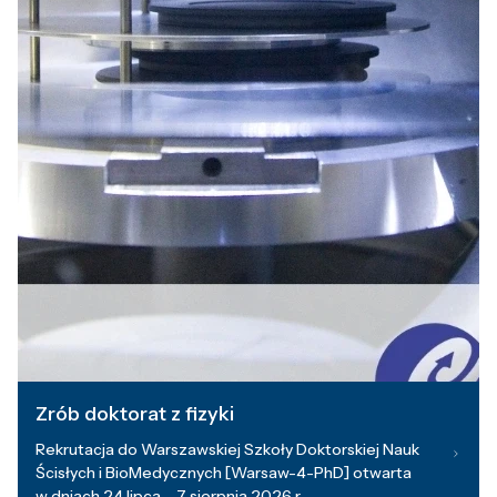
Zrób doktorat z fizyki
Rekrutacja do Warszawskiej Szkoły Doktorskiej Nauk
Ścisłych i BioMedycznych [Warsaw-4-PhD] otwarta
w dniach 24 lipca – 7 sierpnia 2026 r.