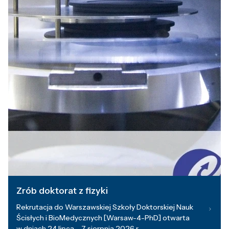
Zrób doktorat z fizyki
Rekrutacja do Warszawskiej Szkoły Doktorskiej Nauk
Ścisłych i BioMedycznych [Warsaw-4-PhD] otwarta
w dniach 24 lipca – 7 sierpnia 2026 r.