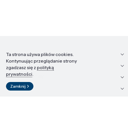
Informacje
Ta strona używa plików cookies.
Kontynuując przeglądanie strony
Edukacja i kariera
zgadzasz się z
polityką
prywatności
.
Zasoby i materiały
Zamknij
Kontakt
LinkedIn
© 2026 Instytut Wysokich Ciśnień PAN