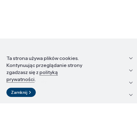
Informacje
Ta strona używa plików cookies.
Kontynuując przeglądanie strony
Edukacja i kariera
zgadzasz się z
polityką
prywatności
.
Zasoby i materiały
Zamknij
Kontakt
LinkedIn
© 2026 Instytut Wysokich Ciśnień PAN