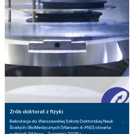
Zrób doktorat z fizyki
Rekrutacja do Warszawskiej Szkoły Doktorskiej Nauk
Ścisłych i BioMedycznych [Warsaw-4-PhD] otwarta
w dniach 24 lipca – 7 sierpnia 2026 r.