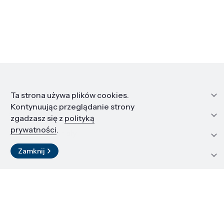
Informacje
Ta strona używa plików cookies.
Kontynuując przeglądanie strony
Edukacja i kariera
zgadzasz się z
polityką
prywatności
.
Zasoby i materiały
Zamknij
Kontakt
LinkedIn
© 2026 Instytut Wysokich Ciśnień PAN