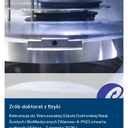
Zrób doktorat z fizyki
Rekrutacja do Warszawskiej Szkoły Doktorskiej Nauk
Ścisłych i BioMedycznych [Warsaw-4-PhD] otwarta
w dniach 24 lipca – 7 sierpnia 2026 r.