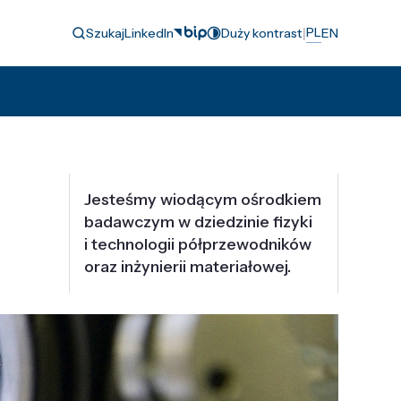
|
PL
Szukaj
LinkedIn
Duży kontrast
EN
Jesteśmy wiodącym ośrodkiem
badawczym w dziedzinie fizyki
i technologii półprzewodników
oraz inżynierii materiałowej.