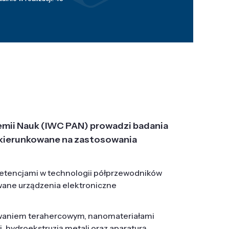
emii Nauk (IWC PAN) prowadzi badania
j, ukierunkowane na zastosowania
etencjami w technologii półprzewodników
wane urządzenia elektroniczne
owaniem terahercowym, nanomateriałami
hydroekstruzją metali oraz aparaturą