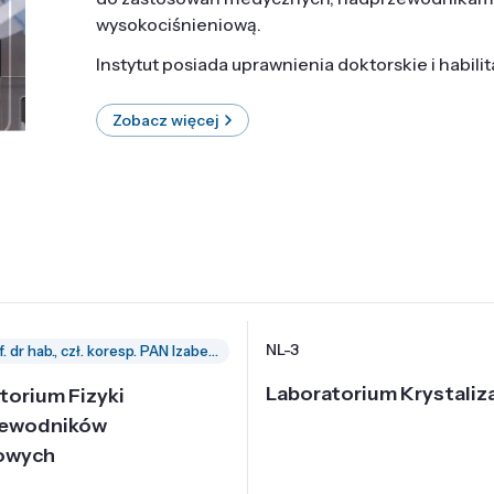
wysokociśnieniową.
Instytut posiada uprawnienia doktorskie i habili
Zobacz więcej
NL-3
prof. dr hab., czł. koresp. PAN Izabella Grzegory
Laboratorium Krystaliza
torium Fizyki
zewodników
owych