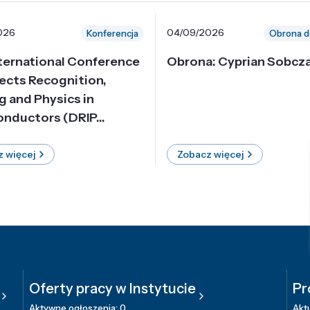
026
04/09/2026
Konferencja
Obrona d
nternational Conference
Obrona: Cyprian Sobcz
ects Recognition,
g and Physics in
nductors (DRIP...
 więcej
Zobacz więcej
Oferty pracy w Instytucie
Pr
Aktywne ogłoszenia: 0
Aktu