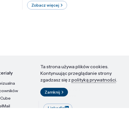
Zobacz więcej
Zobac
Ta strona używa plików cookies.
eriały
Kontakt
Kontynuując przeglądanie strony
zgadzasz się z
polityką prywatności
.
wizualna
Instytut Wysokich Ciśnień PAN
ul. Sokołowska 29/37
acowników
Zamknij
01-142 Warszawa
dCube
elMail
LinkedIn
stytutu