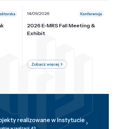
14/09/2026
30/10/
oktorska
Konferencja
ak
2026 E-MRS Fall Meeting &
5th P
Exhibit
Intern
on Sof
where 
Zobacz więcej
Zobac
ojekty realizowane w Instytucie
alnie w realizacji: 43