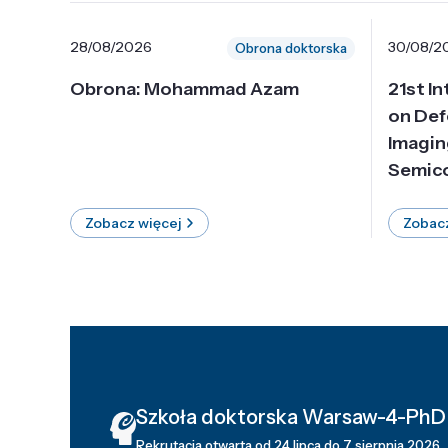
28/08/2026
30/08/2
Obrona doktorska
Obrona: Mohammad Azam
21st I
on Def
Imagin
Semico
Zobacz więcej
Zobacz
Szkoła doktorska Warsaw-4-PhD
Rekrutacja otwarta od 24 lipca do 7 sierpnia 2026