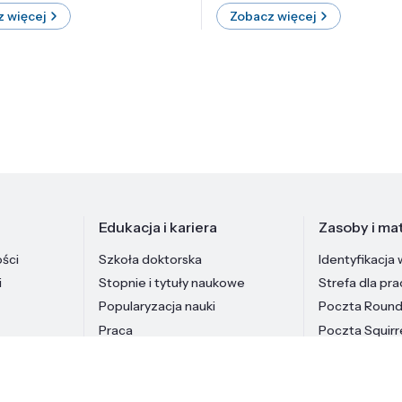
 więcej
Zobacz więcej
Edukacja i kariera
Zasoby i mat
ości
Szkoła doktorska
Identyfikacja 
i
Stopnie i tytuły naukowe
Strefa dla pr
Popularyzacja nauki
Poczta Roun
Praca
Poczta Squirr
Pracownicy In