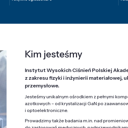
Kim jesteśmy
Instytut Wysokich Ciśnień Polskiej Akad
z zakresu fizyki i inżynierii materiałowe
przemysłowe.
Jesteśmy unikalnym ośrodkiem z pełnymi komp
azotkowych – od krystalizacji GaN po zaawanso
i optoelektroniczne.
Prowadzimy także badania m.in. nad promieni
do zastosowań medycznych, nadprzewodnikami, 