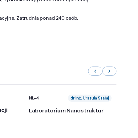
tacyjne. Zatrudnia ponad 240 osób.
NL-4
NL-6
dr inż. Urszula Szałaj
cji
Laboratorium Nanostruktur
Labor
Nadp
i Tec