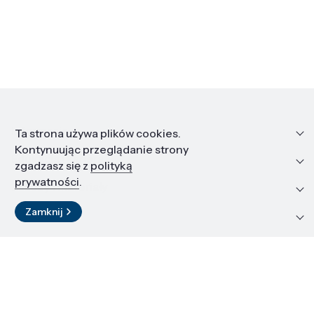
Informacje
Ta strona używa plików cookies.
Kontynuując przeglądanie strony
Edukacja i kariera
zgadzasz się z
polityką
prywatności
.
Zasoby i materiały
Zamknij
Kontakt
LinkedIn
© 2026 Instytut Wysokich Ciśnień PAN