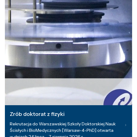
Zrób doktorat z fizyki
Rekrutacja do Warszawskiej Szkoły Doktorskiej Nauk
Ścisłych i BioMedycznych [Warsaw-4-PhD] otwarta
w dniach 24 lipca – 7 sierpnia 2026 r.