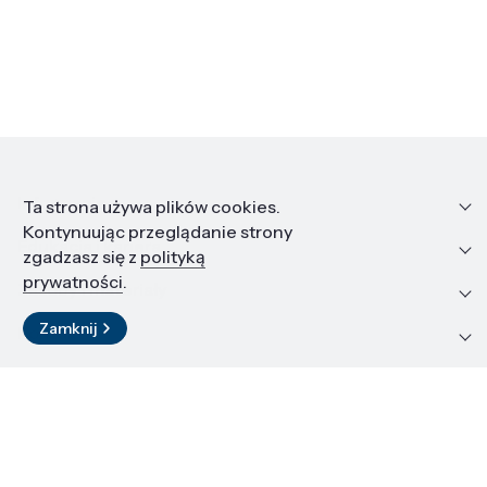
Informacje
Ta strona używa plików cookies.
Kontynuując przeglądanie strony
Edukacja i kariera
zgadzasz się z
polityką
prywatności
.
Zasoby i materiały
Zamknij
Kontakt
LinkedIn
© 2026 Instytut Wysokich Ciśnień PAN