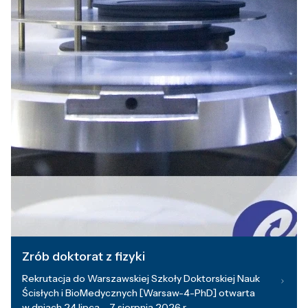
Zrób doktorat z fizyki
Rekrutacja do Warszawskiej Szkoły Doktorskiej Nauk
Ścisłych i BioMedycznych [Warsaw-4-PhD] otwarta
w dniach 24 lipca – 7 sierpnia 2026 r.