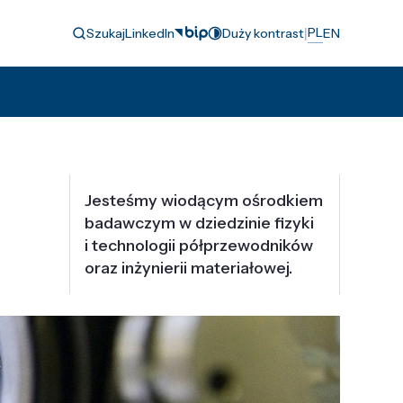
|
PL
Szukaj
LinkedIn
Duży kontrast
EN
Jesteśmy wiodącym ośrodkiem
badawczym w dziedzinie fizyki
i technologii półprzewodników
oraz inżynierii materiałowej.