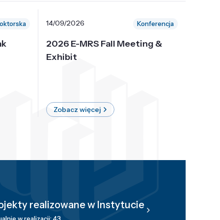
14/09/2026
30/10/
oktorska
Konferencja
ak
2026 E-MRS Fall Meeting &
5th P
Exhibit
Intern
on Sof
where 
Zobacz więcej
Zobac
ojekty realizowane w Instytucie
alnie w realizacji: 43