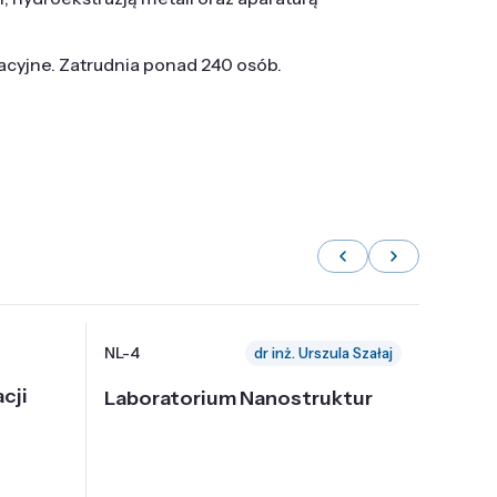
tacyjne. Zatrudnia ponad 240 osób.
NL-4
NL-6
dr inż. Urszula Szałaj
cji
Laboratorium Nanostruktur
Labor
Nadp
i Tec