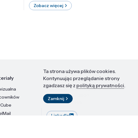
Zobacz więcej
Zobac
Ta strona używa plików cookies.
eriały
Kontakt
Kontynuując przeglądanie strony
zgadzasz się z
polityką prywatności
.
wizualna
Instytut Wysokich Ciśnień PAN
ul. Sokołowska 29/37
acowników
Zamknij
01-142 Warszawa
dCube
elMail
LinkedIn
stytutu