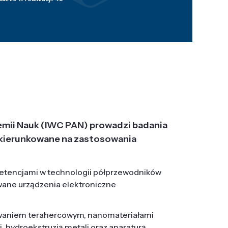
emii Nauk (IWC PAN) prowadzi badania
j, ukierunkowane na zastosowania
etencjami w technologii półprzewodników
wane urządzenia elektroniczne
owaniem terahercowym, nanomateriałami
hydroekstruzją metali oraz aparaturą