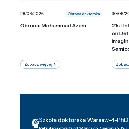
28/08/2026
30/08/2
Obrona doktorska
Obrona: Mohammad Azam
21st I
on Def
Imagin
Semico
Zobacz więcej
Zobacz
Szkoła doktorska Warsaw-4-PhD
Rekrutacja otwarta od 24 lipca do 7 sierpnia 2026