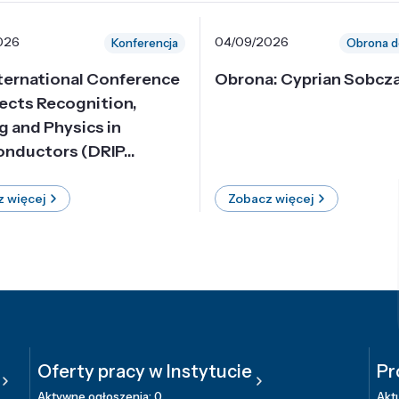
026
04/09/2026
Konferencja
Obrona d
nternational Conference
Obrona: Cyprian Sobcz
ects Recognition,
g and Physics in
nductors (DRIP...
 więcej
Zobacz więcej
Oferty pracy w Instytucie
Pr
Aktywne ogłoszenia: 0
Aktu