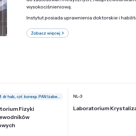
wysokociśnieniową.
Instytut posiada uprawnienia doktorskie i habili
Zobacz więcej
NL-3
prof. dr hab., czł. koresp. PAN Izabella Grzegory
Laboratorium Krystaliza
torium Fizyki
zewodników
owych