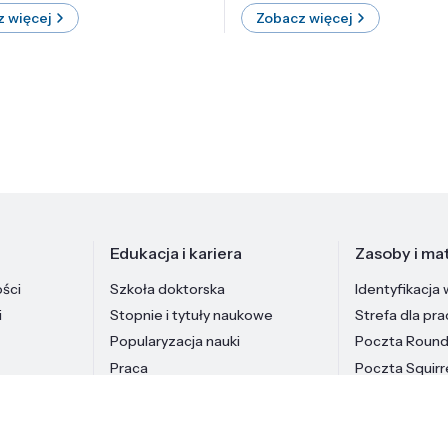
 więcej
Zobacz więcej
Edukacja i kariera
Zasoby i mat
ości
Szkoła doktorska
Identyfikacja 
i
Stopnie i tytuły naukowe
Strefa dla pr
Popularyzacja nauki
Poczta Roun
Praca
Poczta Squirr
Pracownicy In