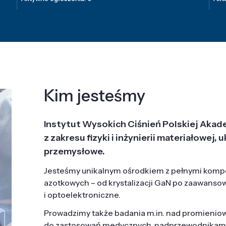
Kim jesteśmy
Instytut Wysokich Ciśnień Polskiej Akad
z zakresu fizyki i inżynierii materiałowe
przemysłowe.
Jesteśmy unikalnym ośrodkiem z pełnymi komp
azotkowych – od krystalizacji GaN po zaawanso
i optoelektroniczne.
Prowadzimy także badania m.in. nad promieni
do zastosowań medycznych, nadprzewodnikami, 