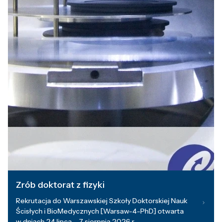
Zrób doktorat z fizyki
Rekrutacja do Warszawskiej Szkoły Doktorskiej Nauk
Ścisłych i BioMedycznych [Warsaw-4-PhD] otwarta
w dniach 24 lipca – 7 sierpnia 2026 r.