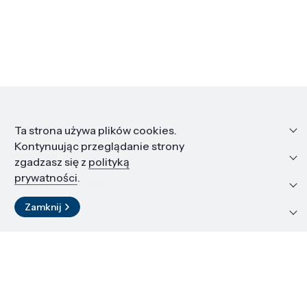
Informacje
Ta strona używa plików cookies.
Kontynuując przeglądanie strony
Edukacja i kariera
zgadzasz się z
polityką
prywatności
.
Zasoby i materiały
Zamknij
Kontakt
LinkedIn
© 2026 Instytut Wysokich Ciśnień PAN