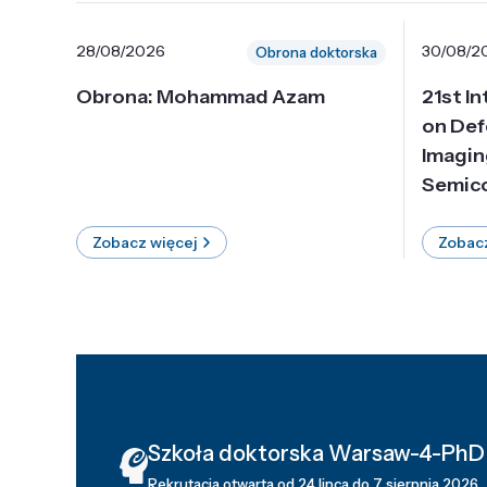
28/08/2026
30/08/2
Obrona doktorska
Obrona: Mohammad Azam
21st I
on Def
Imagin
Semico
Zobacz więcej
Zobacz
Szkoła doktorska Warsaw-4-PhD
Rekrutacja otwarta od 24 lipca do 7 sierpnia 2026