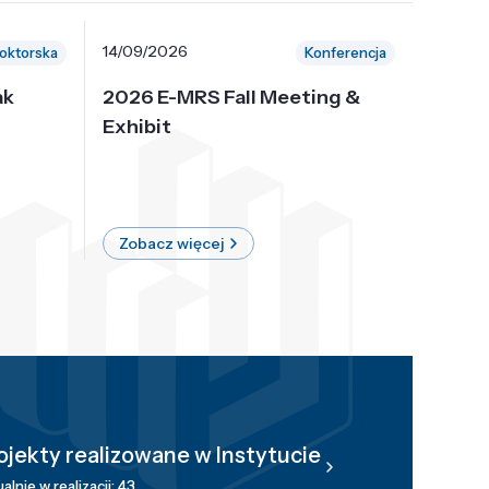
14/09/2026
30/10/
oktorska
Konferencja
ak
2026 E-MRS Fall Meeting &
5th P
Exhibit
Intern
on Sof
where 
Zobacz więcej
Zobac
ojekty realizowane w Instytucie
alnie w realizacji: 43