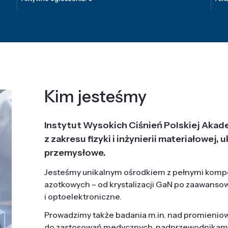
Kim jesteśmy
Instytut Wysokich Ciśnień Polskiej Akad
z zakresu fizyki i inżynierii materiałowe
przemysłowe.
Jesteśmy unikalnym ośrodkiem z pełnymi komp
azotkowych – od krystalizacji GaN po zaawanso
i optoelektroniczne.
Prowadzimy także badania m.in. nad promieni
do zastosowań medycznych, nadprzewodnikami, 