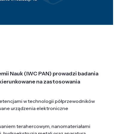
emii Nauk (IWC PAN) prowadzi badania
j, ukierunkowane na zastosowania
etencjami w technologii półprzewodników
wane urządzenia elektroniczne
owaniem terahercowym, nanomateriałami
hydroekstruzją metali oraz aparaturą