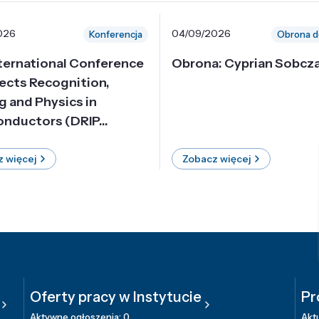
026
04/09/2026
Konferencja
Obrona d
nternational Conference
Obrona: Cyprian Sobcz
ects Recognition,
g and Physics in
nductors (DRIP...
 więcej
Zobacz więcej
Oferty pracy w Instytucie
Pr
Aktywne ogłoszenia: 0
Aktu