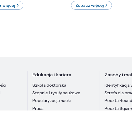
 więcej
Zobacz więcej
Edukacja i kariera
Zasoby i mat
ości
Szkoła doktorska
Identyfikacja 
i
Stopnie i tytuły naukowe
Strefa dla pr
Popularyzacja nauki
Poczta Roun
Praca
Poczta Squirr
Pracownicy In