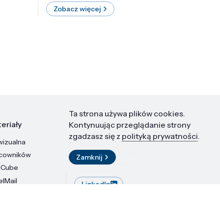
Zobacz więcej
Zobac
Ta strona używa plików cookies.
eriały
Kontakt
Kontynuując przeglądanie strony
zgadzasz się z
polityką prywatności
.
wizualna
Instytut Wysokich Ciśnień PAN
ul. Sokołowska 29/37
acowników
Zamknij
01-142 Warszawa
dCube
elMail
LinkedIn
stytutu