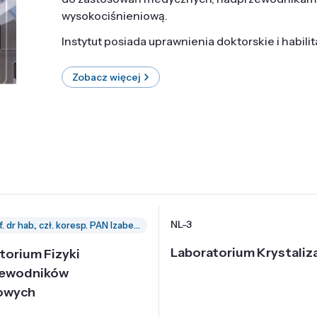
wysokociśnieniową.
Instytut posiada uprawnienia doktorskie i habili
Zobacz więcej
NL-3
prof. dr hab., czł. koresp. PAN Izabella Grzegory
Laboratorium Krystaliza
torium Fizyki
zewodników
owych