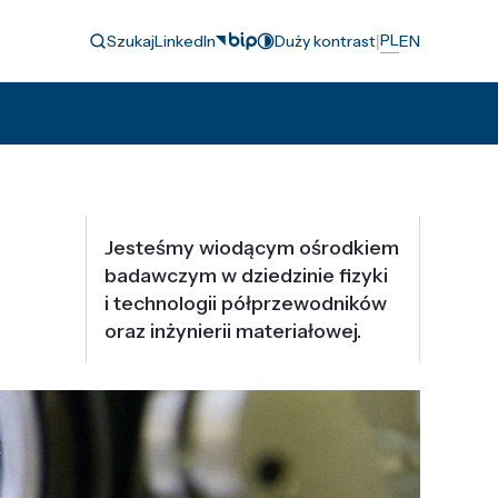
|
PL
Szukaj
LinkedIn
Duży kontrast
EN
Jesteśmy wiodącym ośrodkiem
badawczym w dziedzinie fizyki
i technologii półprzewodników
oraz inżynierii materiałowej.