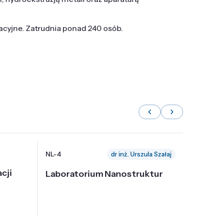
tacyjne. Zatrudnia ponad 240 osób.
NL-4
NL-6
dr inż. Urszula Szałaj
cji
Laboratorium Nanostruktur
Labor
Nadp
i Tec