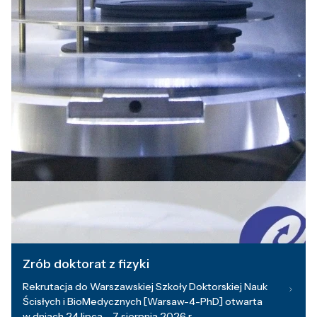
Zrób doktorat z fizyki
Rekrutacja do Warszawskiej Szkoły Doktorskiej Nauk
Ścisłych i BioMedycznych [Warsaw-4-PhD] otwarta
w dniach 24 lipca – 7 sierpnia 2026 r.