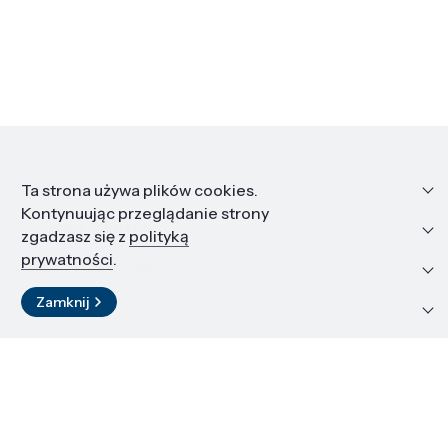
Informacje
Ta strona używa plików cookies.
Kontynuując przeglądanie strony
Edukacja i kariera
zgadzasz się z
polityką
prywatności
.
Zasoby i materiały
Zamknij
Kontakt
LinkedIn
© 2026 Instytut Wysokich Ciśnień PAN