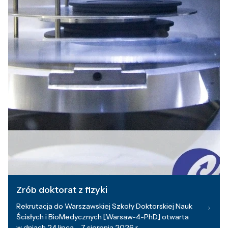
Zrób doktorat z fizyki
Rekrutacja do Warszawskiej Szkoły Doktorskiej Nauk
Ścisłych i BioMedycznych [Warsaw-4-PhD] otwarta
w dniach 24 lipca – 7 sierpnia 2026 r.