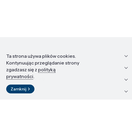
Informacje
Ta strona używa plików cookies.
Kontynuując przeglądanie strony
Edukacja i kariera
zgadzasz się z
polityką
prywatności
.
Zasoby i materiały
Zamknij
Kontakt
LinkedIn
© 2026 Instytut Wysokich Ciśnień PAN